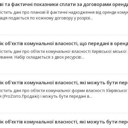
ві та фактичні показники сплати за договорами оренди
істить дані про планові й фактичні надходження від оренди комун
ція подається по кожному договору у розрізі...
к об'єктів комунальної власності, що передані в оренду
істить дані про об’єкти комунальної власності Хирівської міської
вання. Набір складається з двох ресурсів:...
к об'єктів комунальної власності, які можуть бути пере
істить дані про об’єкти комунальної форми власності ХЇирівської 
 (ProZorro.Продажі) і можуть бути передані в...
к об’єктів комунальної власності, які можуть бути пере