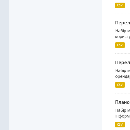
CSV
Перелі
Набір м
користу
CSV
Перел
Набір м
орендар
CSV
Плано
Набір м
Інформа
CSV