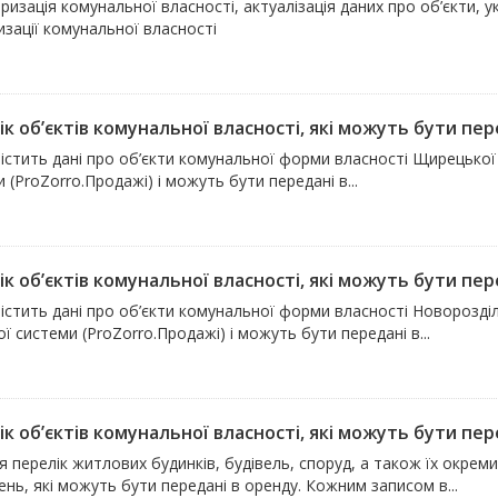
ризація комунальної власності, актуалізація даних про об’єкти, 
зації комунальної власності
к об’єктів комунальної власності, які можуть бути пере
істить дані про об’єкти комунальної форми власності Щирецької 
 (ProZorro.Продажі) і можуть бути передані в...
к об’єктів комунальної власності, які можуть бути пере
істить дані про об’єкти комунальної форми власності Новорозділь
ї системи (ProZorro.Продажі) і можуть бути передані в...
к об’єктів комунальної власності, які можуть бути пере
 перелік житлових будинків, будівель, споруд, а також їх окрем
нь, які можуть бути передані в оренду. Кожним записом в...