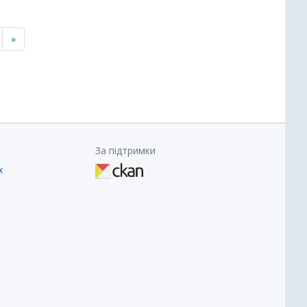
»
За підтримки
х