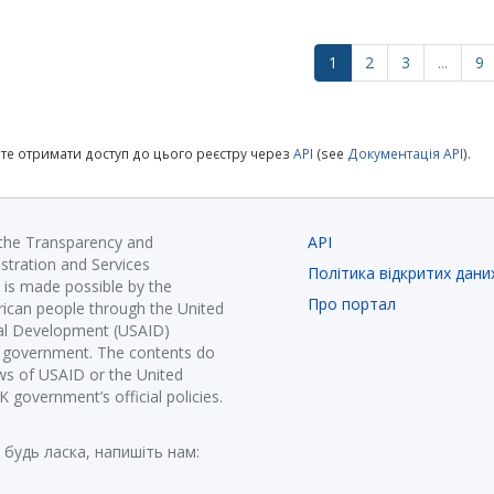
1
2
3
...
9
те отримати доступ до цього реєстру через
API
(see
Документація API
).
 the Transparency and
API
istration and Services
Політика відкритих дани
is made possible by the
Про портал
ican people through the United
nal Development (USAID)
K government. The contents do
ews of USAID or the United
government’s official policies.
 будь ласка, напишіть нам: