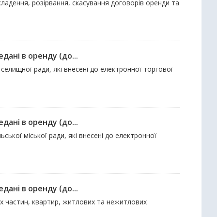
укладення, розірвання, скасування договорів оренди та
дані в оренду (до...
селищної ради, які внесені до електронної торгової
дані в оренду (до...
ської міської ради, які внесені до електронної
дані в оренду (до...
их частин, квартир, житлових та нежитлових