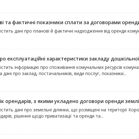
ві та фактичні показники сплати за договорами оренди
істить дані про планові й фактичні надходження від оренди кому
про експлуатаційні характеристики закладу дошкільної 
містить інформацію про споживання комунальних ресурсів комунал
 дані про заклад, постачальників, види послуг, показники...
ік орендарів, з якими укладено договори оренди землі 
істить дані про земельні ділянки, що розміщені на території Коро
дарів, рішення щодо приватизації та оренди та...