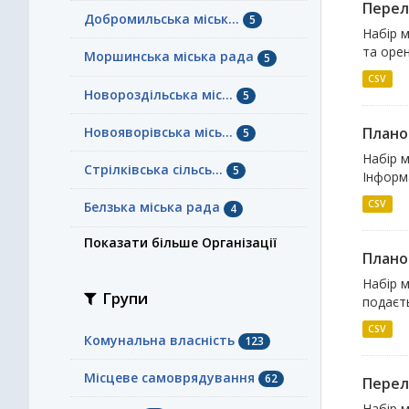
Перел
Добромильська міськ...
5
Набір м
та орен
Моршинська міська рада
5
CSV
Новороздільська міс...
5
Новояворівська місь...
Плано
5
Набір м
Стрілківська сільсь...
5
Інформа
CSV
Белзька міська рада
4
Показати більше Організації
Плано
Набір м
Групи
подаєть
CSV
Комунальна власність
123
Місцеве самоврядування
62
Перел
Набір м