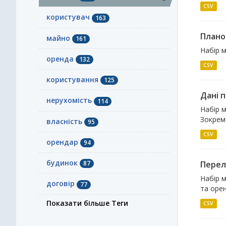
CSV
користувач
163
Плано
майно
161
Набір м
оренда
132
CSV
користування
125
Дані 
нерухомість
114
Набір 
Зокрема
власність
95
CSV
орендар
94
будинок
Перел
87
Набір м
договір
77
та орен
Показати більше Теги
CSV