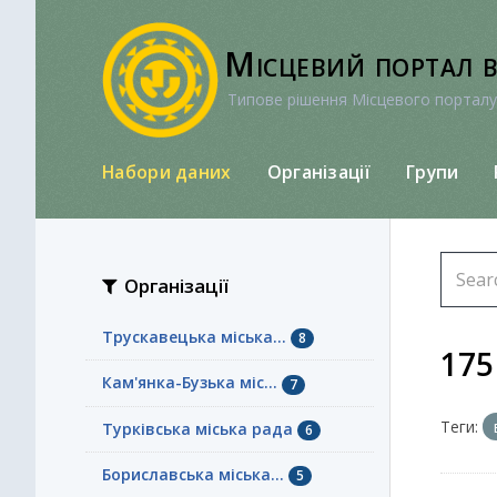
Перейти
до
Місцевий портал 
вмісту
Типове рішення Місцевого порталу
Набори даних
Організації
Групи
Організації
Трускавецька міська...
8
175
Кам'янка-Бузька міс...
7
Теги:
Турківська міська рада
6
Бориславська міська...
5