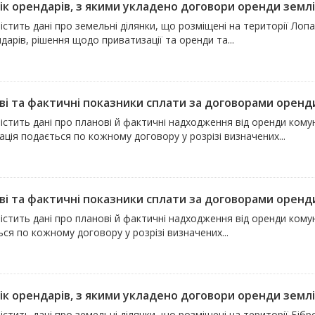
ік орендарів, з якими укладено договори оренди землі
істить дані про земельні ділянки, що розміщені на території Лоп
дарів, рішення щодо приватизації та оренди та...
ві та фактичні показники сплати за договорами оренди
істить дані про планові й фактичні надходження від оренди кому
ція подається по кожному договору у розрізі визначених...
ві та фактичні показники сплати за договорами оренди
істить дані про планові й фактичні надходження від оренди комун
ся по кожному договору у розрізі визначених...
ік орендарів, з якими укладено договори оренди землі
істить дані про земельні ділянки, що розміщені на території Бібрс