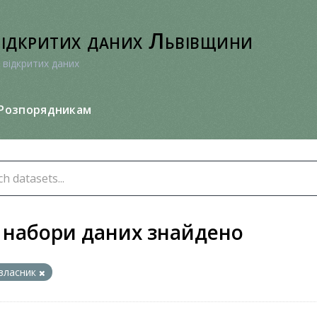
відкритих даних Львівщини
 відкритих даних
Розпорядникам
 набори даних знайдено
власник