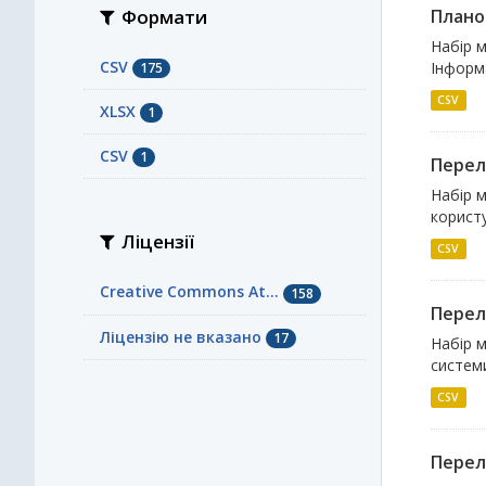
Формати
Плано
Набір м
CSV
Інформа
175
CSV
XLSX
1
СSV
1
Перелі
Набір м
користу
Ліцензії
CSV
Creative Commons At...
158
Перелі
Ліцензію не вказано
17
Набір м
системи
CSV
Перелі