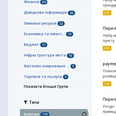
Фінанси
34
орендар
Довідкова інформація
26
CSV
Земельні ресурси
22
Перелі
Економіка та інвест...
15
Набір м
пункту 
Бюджет
11
CSV
Інфраструктура міста
10
payme
Житлово-комунальне ...
5
Планов
розміще
Торгівля та послуги
5
CSV
Показати більше Групи
Перелі
Теги
Ресурс 
приміще
власник
175