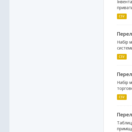
Інвента
привати
CSV
Перелі
Набір м
системи
CSV
Перелі
Набір м
торгово
CSV
Перелі
Таблиця
приміще