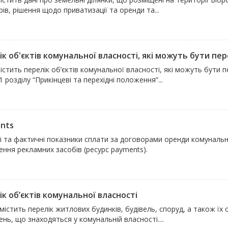
ів, рішення щодо приватизації та оренди та...
к об'єктів комунальної власності, які можуть бути пере
істить перелік об’єктів комунальної власності, які можуть бути п
1 розділу “Прикінцеві та перехідні положення”...
nts
і та фактичні показники сплати за договорами оренди комунальн
ння рекламних засобів (ресурс payments).
к об’єктів комунальної власності
містить перелік житлових будинків, будівель, споруд, а також ї
нь, що знаходяться у комунальній власності....