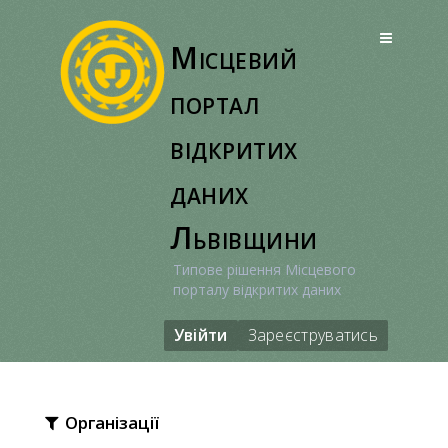
Перейти
до
Місцевий
вмісту
портал
відкритих
даних
Львівщини
Типове рішення Місцевого
порталу відкритих даних
Увійти
Зареєструватись
Організації