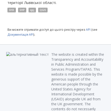
території Львівської області.
SHX
SHP
qpj
QGIS
Ви можете отримати доступ до цього реєстру через
API
(see
Документація API
).
The website is created within the
Transparency and Accountability
in Public Administration and
Services Program/TAPAS. This
website is made possible by the
generous support of the
American people through the
United States Agency for
International Development
(USAID) alongside UK aid from
the UK government. The
contents do not necessarily