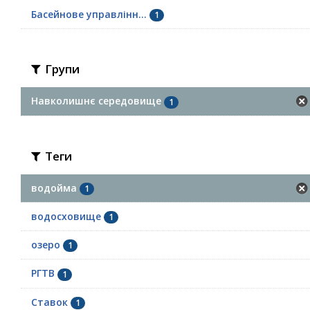
Басейнове управлінн...
1
Групи
Навколишнє середовище
1
Теги
водойма
1
водосховище
1
озеро
1
РГТВ
1
Ставок
1