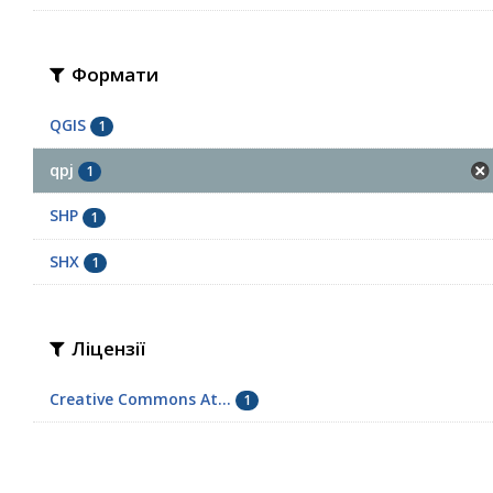
Формати
QGIS
1
qpj
1
SHP
1
SHX
1
Ліцензії
Creative Commons At...
1