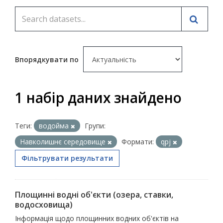
Впорядкувати по
1 набір даних знайдено
Теги:
водойма
Групи:
Навколишнє середовище
Формати:
qpj
Фільтрувати результати
Площинні водні об'єкти (озера, ставки,
водосховища)
Інформація щодо площинних водних об'єктів на