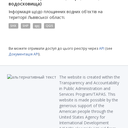
водосховища)
Інформація щодо площинних водних об'єктів на
території Львівської області.
SHX
SHP
qpj
QGIS
Ви можете отримати доступ до цього реєстру через
API
(see
Документація API
).
The website is created within the
Transparency and Accountability
in Public Administration and
Services Program/TAPAS. This
website is made possible by the
generous support of the
American people through the
United States Agency for
International Development