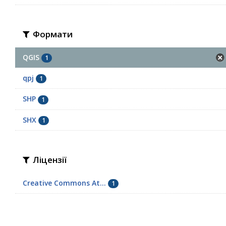
Формати
QGIS
1
qpj
1
SHP
1
SHX
1
Ліцензії
Creative Commons At...
1