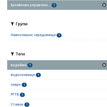
Басейнове управлінн...
1
Групи
Навколишнє середовище
1
Теги
водойма
1
водосховище
1
озеро
1
РГТВ
1
Ставок
1