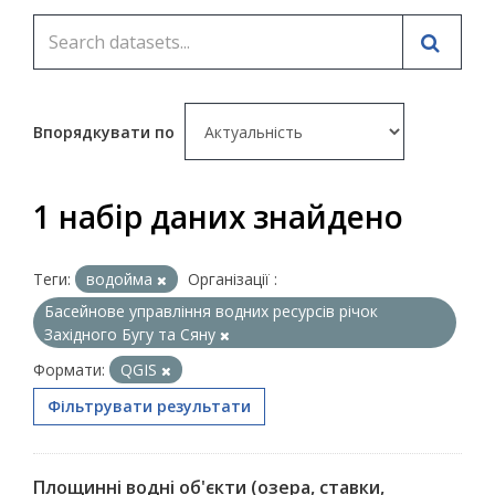
Впорядкувати по
1 набір даних знайдено
Теги:
водойма
Організації :
Басейнове управління водних ресурсів річок
Західного Бугу та Сяну
Формати:
QGIS
Фільтрувати результати
Площинні водні об'єкти (озера, ставки,