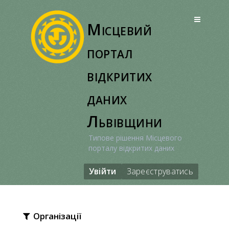
Перейти
до
Місцевий
вмісту
портал
відкритих
даних
Львівщини
Типове рішення Місцевого
порталу відкритих даних
Увійти
Зареєструватись
Організації