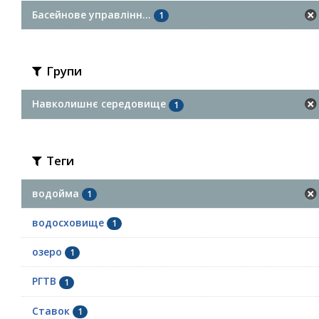
Басейнове управлінн...
1
Групи
Навколишнє середовище
1
Теги
водойма
1
водосховище
1
озеро
1
РГТВ
1
Ставок
1