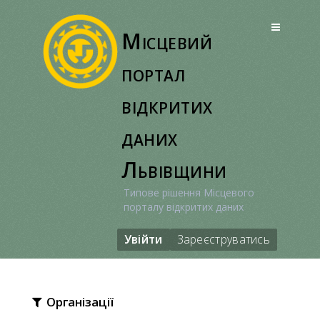
Перейти
до
Місцевий
вмісту
портал
відкритих
даних
Львівщини
Типове рішення Місцевого
порталу відкритих даних
Увійти
Зареєструватись
Організації