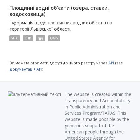
Площинні водні об'єкти (озера, ставки,
водосховища)
Інформація щодо площинних водних об'єктів на
території Львівської області.
SHX
SHP
qpj
QGIS
Ви можете отримати доступ до цього реєстру через
API
(see
Документація API
).
The website is created within the
Transparency and Accountability
in Public Administration and
Services Program/TAPAS. This
website is made possible by the
generous support of the
American people through the
United States Agency for