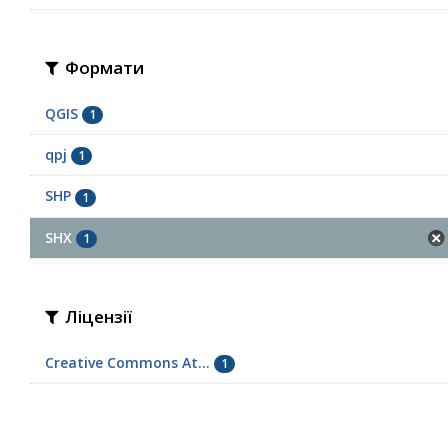
Формати
QGIS
1
qpj
1
SHP
1
SHX
1
Ліцензії
Creative Commons At...
1