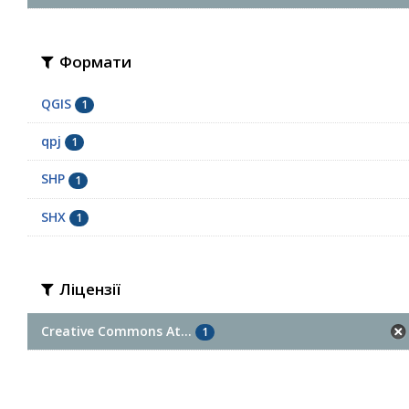
Формати
QGIS
1
qpj
1
SHP
1
SHX
1
Ліцензії
Creative Commons At...
1