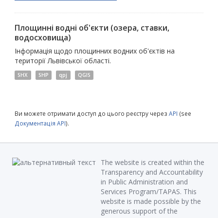
Площинні водні об'єкти (озера, ставки,
водосховища)
Інформація щодо площинних водних об'єктів на
території Львівської області.
SHX
SHP
qpj
QGIS
Ви можете отримати доступ до цього реєстру через
API
(see
Документація API
).
The website is created within the
Transparency and Accountability
in Public Administration and
Services Program/TAPAS. This
website is made possible by the
generous support of the