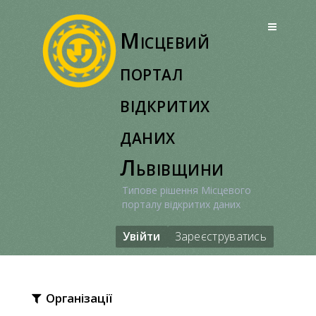
Перейти
до
Місцевий
вмісту
портал
відкритих
даних
Львівщини
Типове рішення Місцевого
порталу відкритих даних
Увійти
Зареєструватись
Організації