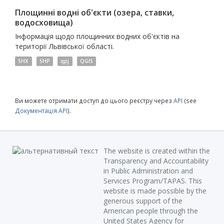
Площинні водні об'єкти (озера, ставки,
водосховища)
Інформація щодо площинних водних об'єктів на
території Львівської області.
SHX
SHP
qpj
QGIS
Ви можете отримати доступ до цього реєстру через
API
(see
Документація API
).
The website is created within the
Transparency and Accountability
in Public Administration and
Services Program/TAPAS. This
website is made possible by the
generous support of the
American people through the
United States Agency for