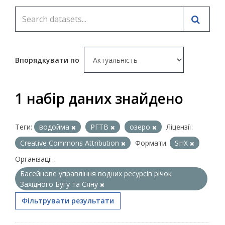
Впорядкувати по
1 набір даних знайдено
Теги:
водойма
РГТВ
озеро
Ліцензії:
Creative Commons Attribution
Формати:
SHX
Організації :
Басейнове управління водних ресурсів річок
Західного Бугу та Сяну
Фільтрувати результати