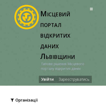
Перейти
до
Місцевий
вмісту
портал
відкритих
даних
Львівщини
Типове рішення Місцевого
порталу відкритих даних
Увійти
Зареєструватись
Організації