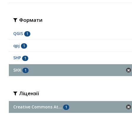
Формати
QGIS
1
qpj
1
SHP
1
SHX
1
Ліцензії
Creative Commons At...
1