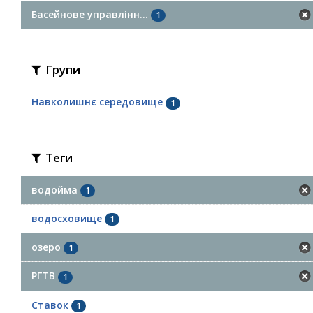
Басейнове управлінн...
1
Групи
Навколишнє середовище
1
Теги
водойма
1
водосховище
1
озеро
1
РГТВ
1
Ставок
1