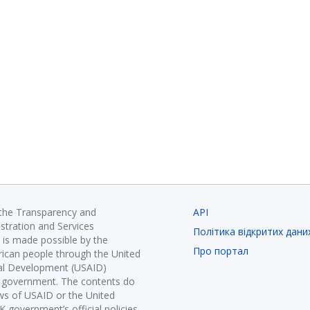
 the Transparency and
API
istration and Services
Політика відкритих дани
is made possible by the
Про портал
ican people through the United
nal Development (USAID)
K government. The contents do
ews of USAID or the United
government’s official policies.