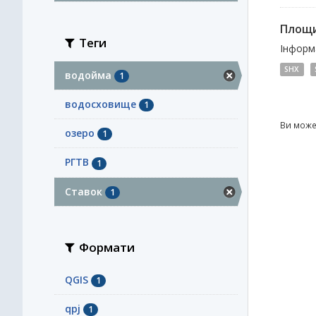
Площи
Теги
Інформа
SHX
водойма
1
водосховище
1
Ви може
озеро
1
РГТВ
1
Ставок
1
Формати
QGIS
1
qpj
1