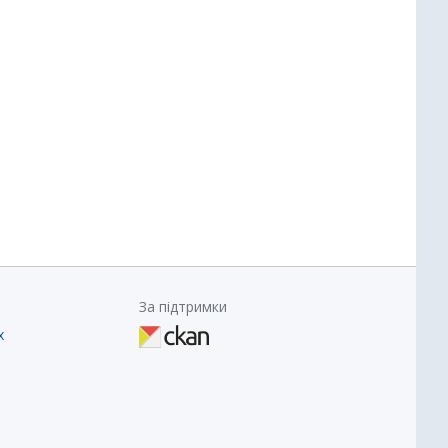
За підтримки
х