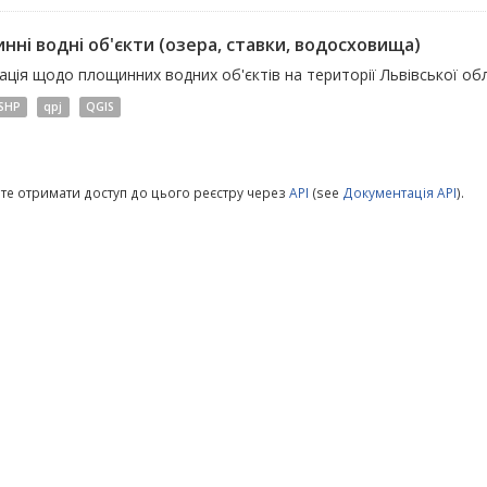
нні водні об'єкти (озера, ставки, водосховища)
ція щодо площинних водних об'єктів на території Львівської обл
SHP
qpj
QGIS
те отримати доступ до цього реєстру через
API
(see
Документація API
).