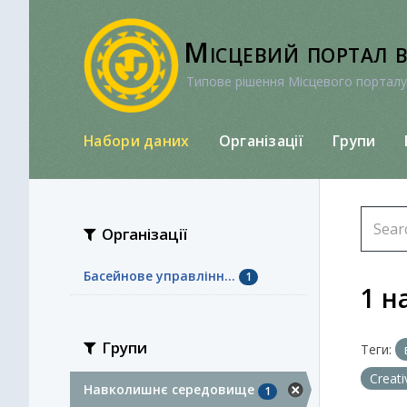
Перейти
до
Місцевий портал 
вмісту
Типове рішення Місцевого порталу
Набори даних
Організації
Групи
Організації
Басейнове управлінн...
1
1 н
Групи
Теги:
Creat
Навколишнє середовище
1