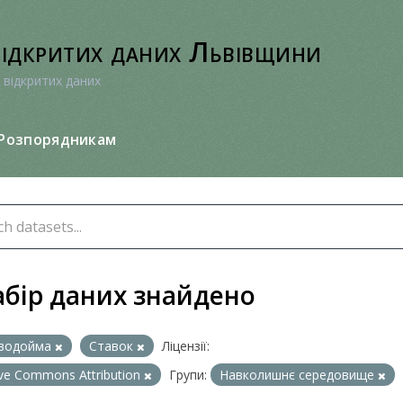
відкритих даних Львівщини
 відкритих даних
Розпорядникам
абір даних знайдено
водойма
Ставок
Ліцензії:
ive Commons Attribution
Групи:
Навколишнє середовище