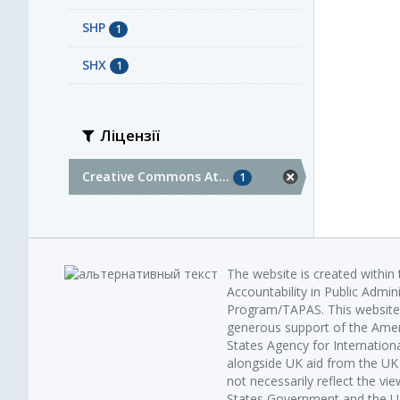
SHP
1
SHX
1
Ліцензії
Creative Commons At...
1
The website is created within
Accountability in Public Admin
Program/TAPAS. This website 
generous support of the Amer
States Agency for Internatio
alongside UK aid from the U
not necessarily reflect the vi
States Government and the UK 