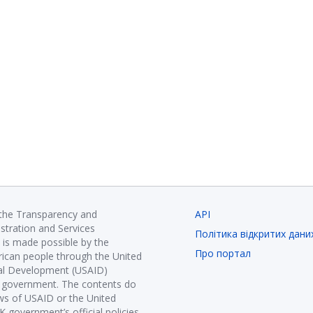
 the Transparency and
API
istration and Services
Політика відкритих дани
is made possible by the
Про портал
ican people through the United
nal Development (USAID)
K government. The contents do
ews of USAID or the United
government’s official policies.