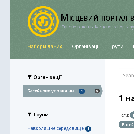
Перейти
до
Місцевий портал 
вмісту
Типове рішення Місцевого порталу
Набори даних
Організації
Групи
Організації
Басейнове управлінн...
1
1 н
Групи
Теги:
Басей
Навколишнє середовище
1