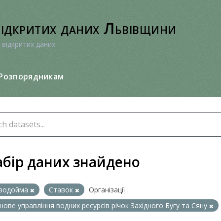
відкритих даних Львівщини
 відкритих даних
Розпорядникам
абір даних знайдено
водойма
Ставок
Організації :
нове управління водних ресурсів річок Західного Бугу та Сяну