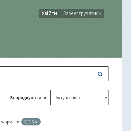
Увійти
Зареєструватись
Впорядкувати по
Формати:
QGIS