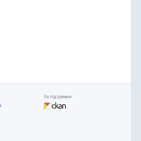
За підтримки
х