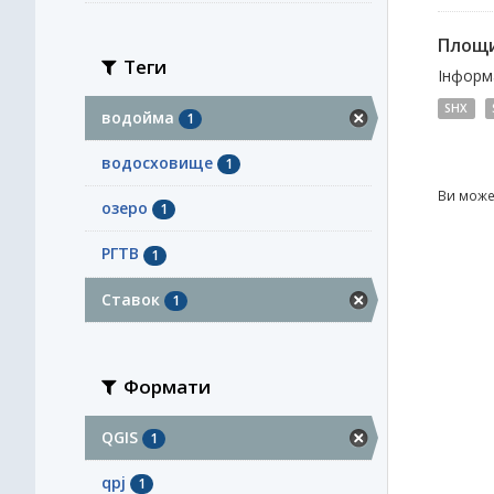
Площи
Теги
Інформа
SHX
водойма
1
водосховище
1
Ви може
озеро
1
РГТВ
1
Ставок
1
Формати
QGIS
1
qpj
1