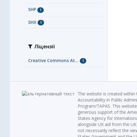
SHP
1
SHX
1
Ліцензії
Creative Commons At...
1
The website is created within
Accountability in Public Admin
Program/TAPAS. This website 
generous support of the Amer
States Agency for Internatio
alongside UK aid from the U
not necessarily reflect the vi
States Government and the UK 