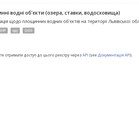
нні водні об'єкти (озера, ставки, водосховища)
ція щодо площинних водних об'єктів на території Львівської обл
SHP
qpj
QGIS
те отримати доступ до цього реєстру через
API
(see
Документація API
).