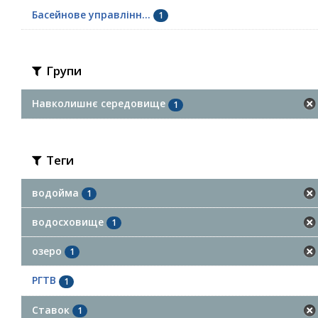
Басейнове управлінн...
1
Групи
Навколишнє середовище
1
Теги
водойма
1
водосховище
1
озеро
1
РГТВ
1
Ставок
1