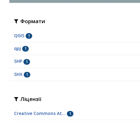
Формати
QGIS
1
qpj
1
SHP
1
SHX
1
Ліцензії
Creative Commons At...
1