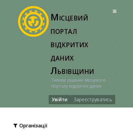
Перейти
до
Місцевий
вмісту
портал
відкритих
даних
Львівщини
Типове рішення Місцевого
порталу відкритих даних
Увійти
Зареєструватись
Організації