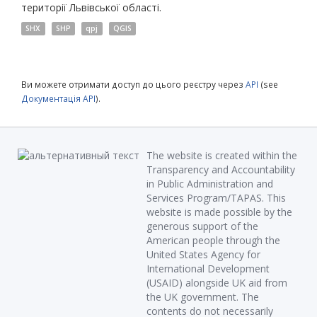
території Львівської області.
SHX
SHP
qpj
QGIS
Ви можете отримати доступ до цього реєстру через
API
(see
Документація API
).
The website is created within the
Transparency and Accountability
in Public Administration and
Services Program/TAPAS. This
website is made possible by the
generous support of the
American people through the
United States Agency for
International Development
(USAID) alongside UK aid from
the UK government. The
contents do not necessarily