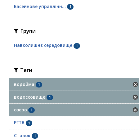
Басейнове управлінн...
1
Групи
Навколишнє середовище
1
Теги
водойма
1
водосховище
1
озеро
1
РГТВ
1
Ставок
1