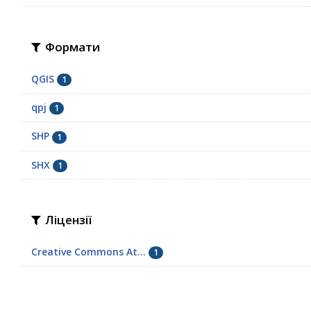
Формати
QGIS
1
qpj
1
SHP
1
SHX
1
Ліцензії
Creative Commons At...
1