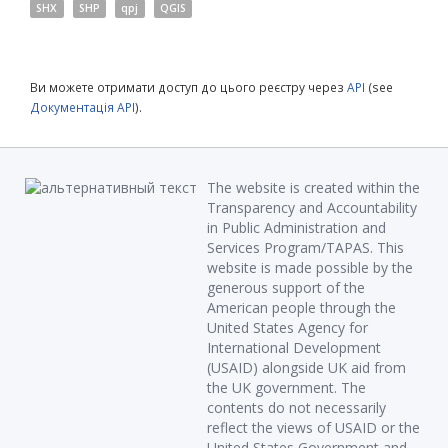
SHX
SHP
qpj
QGIS
Ви можете отримати доступ до цього реєстру через
API
(see
Документація API
).
The website is created within the
Transparency and Accountability
in Public Administration and
Services Program/TAPAS. This
website is made possible by the
generous support of the
American people through the
United States Agency for
International Development
(USAID) alongside UK aid from
the UK government. The
contents do not necessarily
reflect the views of USAID or the
United States Government and