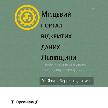
Перейти
до
Місцевий
вмісту
портал
відкритих
даних
Львівщини
Типове рішення Місцевого
порталу відкритих даних
Увійти
Зареєструватись
Організації