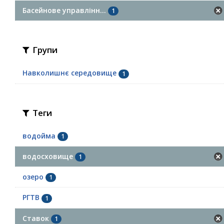
Басейнове управлінн...
1
Групи
Навколишнє середовище
1
Теги
водойма
1
водосховище
1
озеро
1
РГТВ
1
Ставок
1