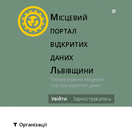
Перейти
до
Місцевий
вмісту
портал
відкритих
даних
Львівщини
Типове рішення Місцевого
порталу відкритих даних
Увійти
Зареєструватись
Організації