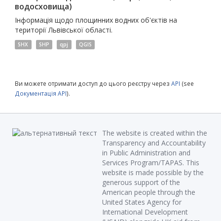
водосховища)
Інформація щодо площинних водних об'єктів на
території Львівської області.
SHX
SHP
qpj
QGIS
Ви можете отримати доступ до цього реєстру через
API
(see
Документація API
).
The website is created within the
Transparency and Accountability
in Public Administration and
Services Program/TAPAS. This
website is made possible by the
generous support of the
American people through the
United States Agency for
International Development