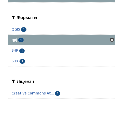
Формати
QGIS
1
qpj
1
SHP
1
SHX
1
Ліцензії
Creative Commons At...
1