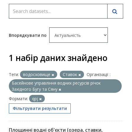
Впорядкувати по
1 набір даних знайдено
Теги:
водосховище
Ставок
Організації :
Басейнове управління водних ресурсів річок
Західного Бугу та Сяну
Формати:
qpj
Фільтрувати результати
Площинні водні об'єкти (озера, ставки,