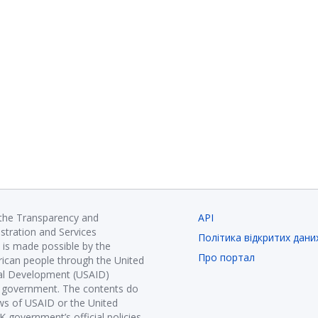
 the Transparency and
API
istration and Services
Політика відкритих дани
is made possible by the
Про портал
ican people through the United
nal Development (USAID)
K government. The contents do
ews of USAID or the United
government’s official policies.