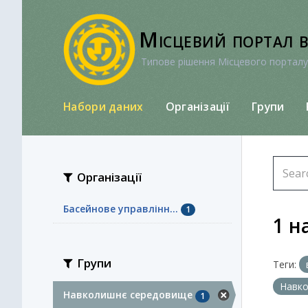
Перейти
до
Місцевий портал 
вмісту
Типове рішення Місцевого порталу
Набори даних
Організації
Групи
Організації
Басейнове управлінн...
1
1 н
Групи
Теги:
Навк
Навколишнє середовище
1