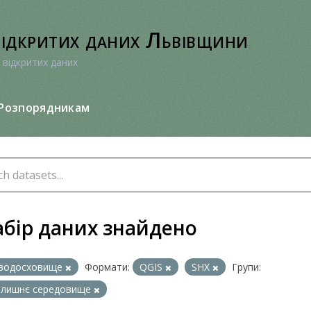
відкритих даних Львівщини
 відкритих даних
Розпорядникам
абір даних знайдено
водосховище
Формати:
QGIS
SHX
Групи:
олишнє середовище