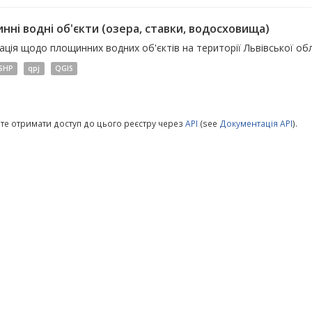
нні водні об'єкти (озера, ставки, водосховища)
ція щодо площинних водних об'єктів на території Львівської обл
SHP
qpj
QGIS
те отримати доступ до цього реєстру через
API
(see
Документація API
).