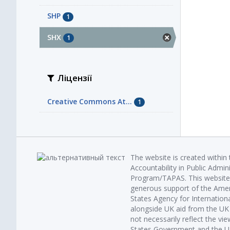
SHP
1
SHX
1
Ліцензії
Creative Commons At...
1
The website is created within
Accountability in Public Admin
Program/TAPAS. This website 
generous support of the Amer
States Agency for Internatio
alongside UK aid from the U
not necessarily reflect the vi
States Government and the UK 