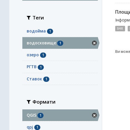
Площи
Теги
Інформа
SHX
водойма
1
водосховище
1
Ви може
озеро
1
РГТВ
1
Ставок
1
Формати
QGIS
1
qpj
1