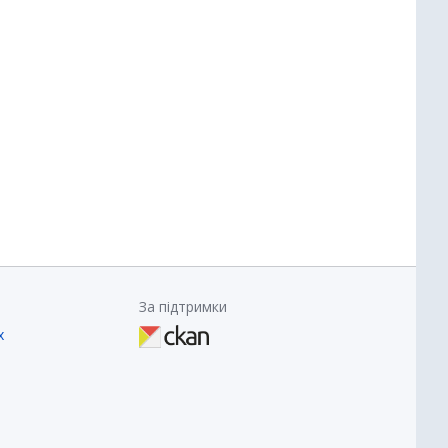
За підтримки
х