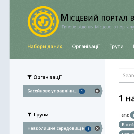
Перейти
до
Місцевий портал 
вмісту
Типове рішення Місцевого порталу
Набори даних
Організації
Групи
Організації
Басейнове управлінн...
1
1 н
Групи
Теги:
Басей
Навколишнє середовище
1