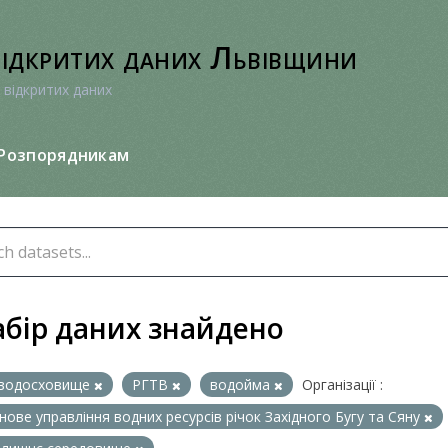
відкритих даних Львівщини
 відкритих даних
Розпорядникам
абір даних знайдено
водосховище
РГТВ
водойма
Організації :
нове управління водних ресурсів річок Західного Бугу та Сяну