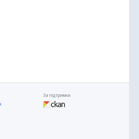
За підтримки
х