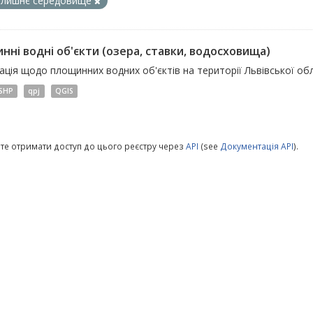
олишнє середовище
нні водні об'єкти (озера, ставки, водосховища)
ція щодо площинних водних об'єктів на території Львівської обл
SHP
qpj
QGIS
те отримати доступ до цього реєстру через
API
(see
Документація API
).