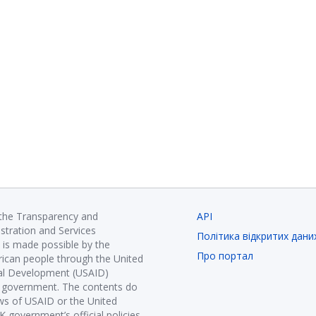
 the Transparency and
API
istration and Services
Політика відкритих дани
is made possible by the
Про портал
ican people through the United
nal Development (USAID)
K government. The contents do
ews of USAID or the United
government’s official policies.