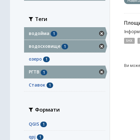
Навк
Теги
Площи
Інформа
водойма
1
SHX
водосховище
1
озеро
1
Ви може
РГТВ
1
Ставок
1
Формати
QGIS
1
qpj
1