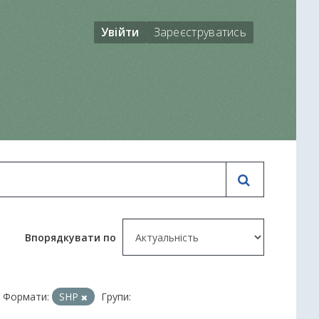
Увійти
Зареєструватись
Впорядкувати по
Формати:
SHP
Групи: