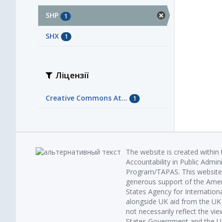
SHP
1
SHX
1
Ліцензії
Creative Commons At...
1
The website is created within
Accountability in Public Admin
Program/TAPAS. This website 
generous support of the Amer
States Agency for Internatio
alongside UK aid from the U
not necessarily reflect the vi
States Government and the UK 