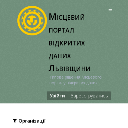
Перейти
до
Місцевий
вмісту
портал
відкритих
даних
Львівщини
Типове рішення Місцевого
порталу відкритих даних
Увійти
Зареєструватись
Організації