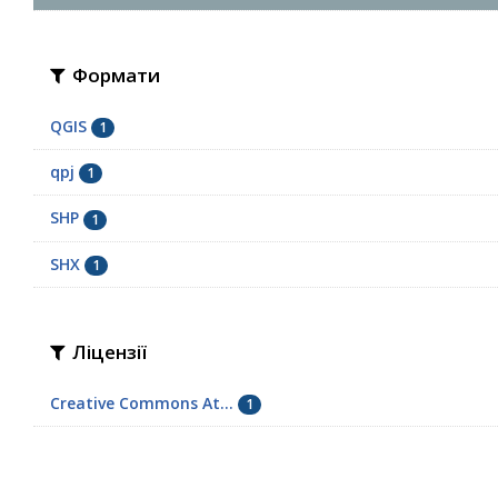
Формати
QGIS
1
qpj
1
SHP
1
SHX
1
Ліцензії
Creative Commons At...
1