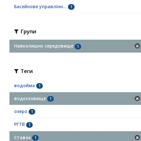
Басейнове управлінн...
1
Групи
Навколишнє середовище
1
Теги
водойма
1
водосховище
1
озеро
1
РГТВ
1
Ставок
1