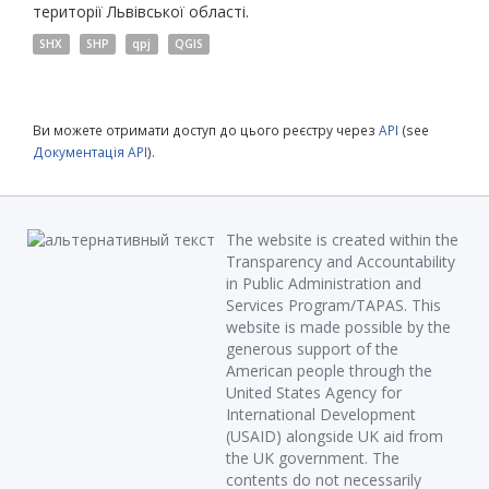
території Львівської області.
SHX
SHP
qpj
QGIS
Ви можете отримати доступ до цього реєстру через
API
(see
Документація API
).
The website is created within the
Transparency and Accountability
in Public Administration and
Services Program/TAPAS. This
website is made possible by the
generous support of the
American people through the
United States Agency for
International Development
(USAID) alongside UK aid from
the UK government. The
contents do not necessarily