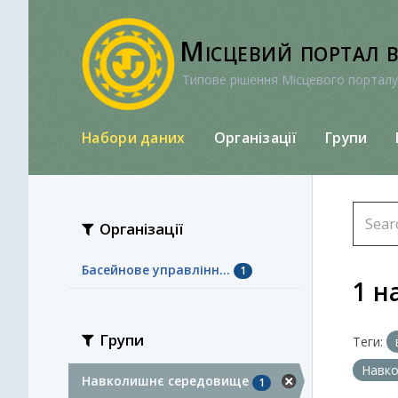
Перейти
до
Місцевий портал 
вмісту
Типове рішення Місцевого порталу
Набори даних
Організації
Групи
Організації
Басейнове управлінн...
1
1 н
Групи
Теги:
Навк
Навколишнє середовище
1