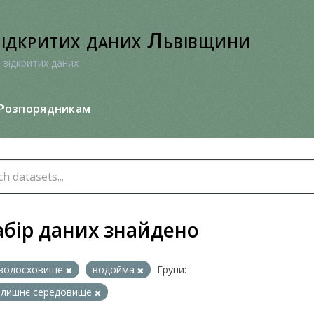
відкритих даних Львівщини
 відкритих даних
Розпорядникам
абір даних знайдено
водосховище
водойма
Групи:
олишнє середовище