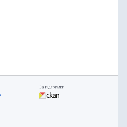
За підтримки
х