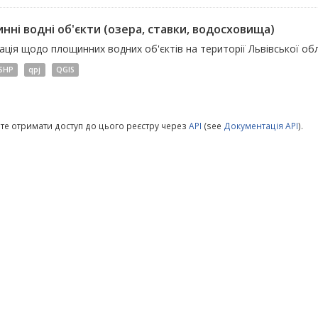
нні водні об'єкти (озера, ставки, водосховища)
ція щодо площинних водних об'єктів на території Львівської обл
SHP
qpj
QGIS
те отримати доступ до цього реєстру через
API
(see
Документація API
).