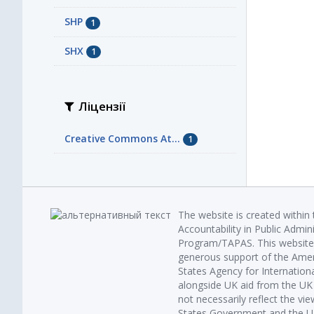
SHP
1
SHX
1
Ліцензії
Creative Commons At...
1
The website is created within
Accountability in Public Admin
Program/TAPAS. This website 
generous support of the Amer
States Agency for Internatio
alongside UK aid from the U
not necessarily reflect the vi
States Government and the UK 