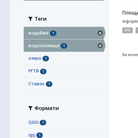
Площи
Теги
Інформа
SHX
водойма
1
водосховище
1
Ви може
озеро
1
РГТВ
1
Ставок
1
Формати
QGIS
1
qpj
1