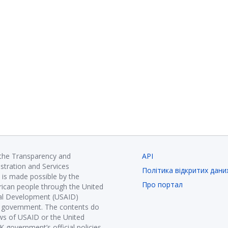
 the Transparency and
API
istration and Services
Політика відкритих дани
is made possible by the
Про портал
ican people through the United
nal Development (USAID)
K government. The contents do
ews of USAID or the United
government’s official policies.