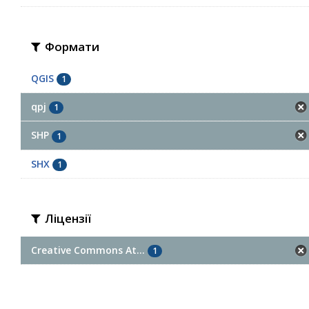
Формати
QGIS
1
qpj
1
SHP
1
SHX
1
Ліцензії
Creative Commons At...
1