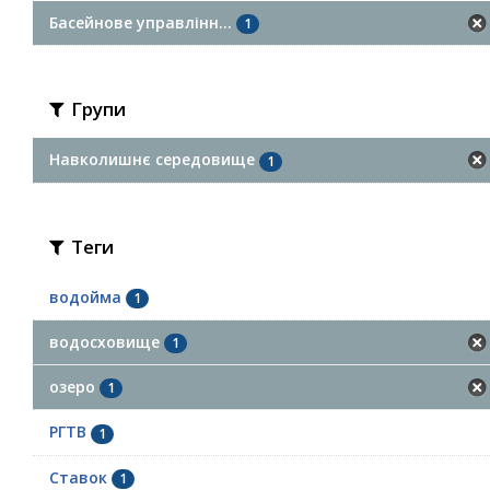
Басейнове управлінн...
1
Групи
Навколишнє середовище
1
Теги
водойма
1
водосховище
1
озеро
1
РГТВ
1
Ставок
1