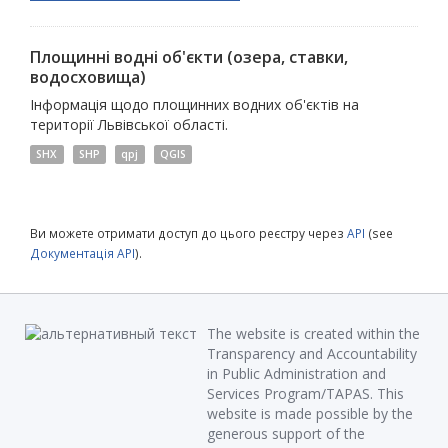
Площинні водні об'єкти (озера, ставки,
водосховища)
Інформація щодо площинних водних об'єктів на
території Львівської області.
SHX
SHP
qpj
QGIS
Ви можете отримати доступ до цього реєстру через
API
(see
Документація API
).
The website is created within the
Transparency and Accountability
in Public Administration and
Services Program/TAPAS. This
website is made possible by the
generous support of the