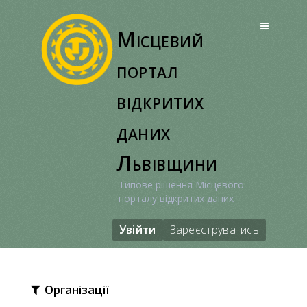
Перейти
до
Місцевий
вмісту
портал
відкритих
даних
Львівщини
Типове рішення Місцевого
порталу відкритих даних
Увійти
Зареєструватись
Організації