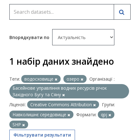
Впорядкувати по
1 набір даних знайдено
Теги:
водосховище
озеро
Організації :
Басейнове управління водних ресурсів річок
Західного Бугу та Сяну
Ліцензії:
Creative Commons Attribution
Групи:
Навколишнє середовище
Формати:
qpj
SHP
Фільтрувати результати