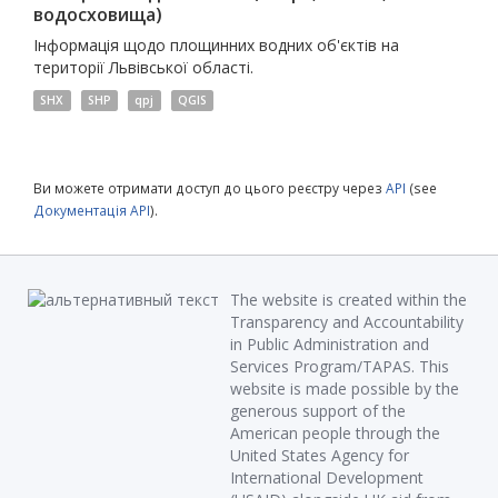
водосховища)
Інформація щодо площинних водних об'єктів на
території Львівської області.
SHX
SHP
qpj
QGIS
Ви можете отримати доступ до цього реєстру через
API
(see
Документація API
).
The website is created within the
Transparency and Accountability
in Public Administration and
Services Program/TAPAS. This
website is made possible by the
generous support of the
American people through the
United States Agency for
International Development