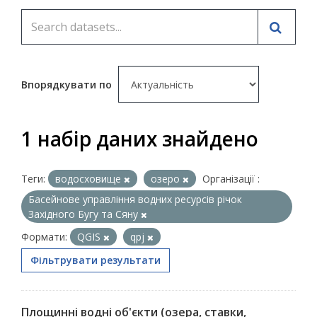
Впорядкувати по
1 набір даних знайдено
Теги:
водосховище
озеро
Організації :
Басейнове управління водних ресурсів річок
Західного Бугу та Сяну
Формати:
QGIS
qpj
Фільтрувати результати
Площинні водні об'єкти (озера, ставки,