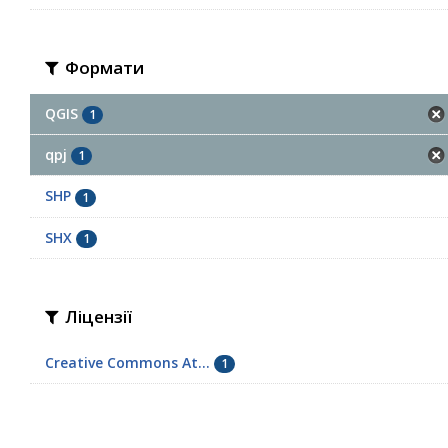
Формати
QGIS
1
qpj
1
SHP
1
SHX
1
Ліцензії
Creative Commons At...
1