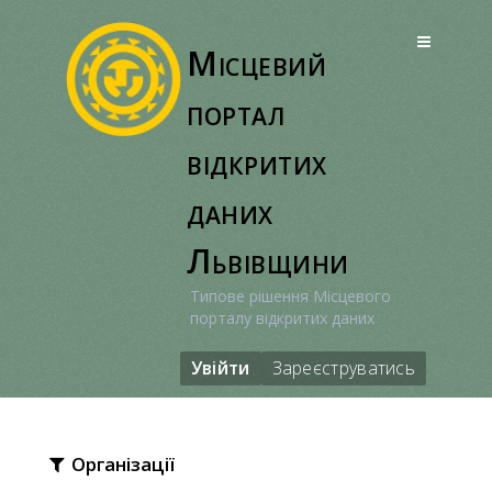
Перейти
до
Місцевий
вмісту
портал
відкритих
даних
Львівщини
Типове рішення Місцевого
порталу відкритих даних
Увійти
Зареєструватись
Організації