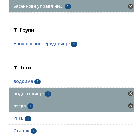
Басейнове управлінн...
1
Групи
Навколишнє середовище
1
Теги
водойма
1
водосховище
1
озеро
1
РГТВ
1
Ставок
1