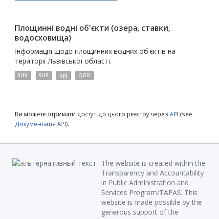
Площинні водні об'єкти (озера, ставки,
водосховища)
Інформація щодо площинних водних об'єктів на
території Львівської області.
SHX
SHP
qpj
QGIS
Ви можете отримати доступ до цього реєстру через
API
(see
Документація API
).
The website is created within the
Transparency and Accountability
in Public Administration and
Services Program/TAPAS. This
website is made possible by the
generous support of the