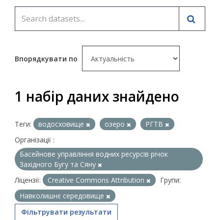
Впорядкувати по
1 набір даних знайдено
Теги:
водосховище
озеро
РГТВ
Організації :
Басейнове управління водних ресурсів річок
Західного Бугу та Сяну
Ліцензії:
Creative Commons Attribution
Групи:
Навколишнє середовище
Фільтрувати результати