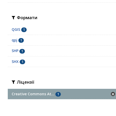
Формати
QGIS
1
qpj
1
SHP
1
SHX
1
Ліцензії
Creative Commons At...
1