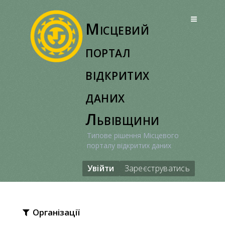
Перейти
до
Місцевий
вмісту
портал
відкритих
даних
Львівщини
Типове рішення Місцевого
порталу відкритих даних
Увійти
Зареєструватись
Організації