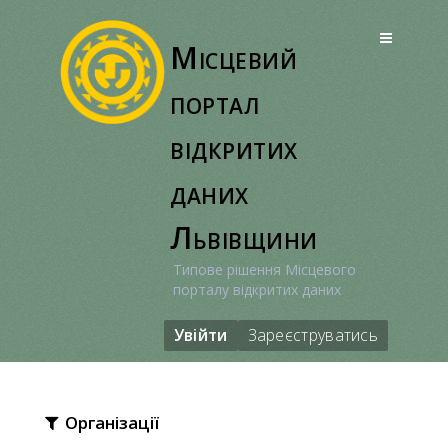
Перейти
до
Місцевий
вмісту
портал
відкритих
даних
Львівщини
Типове рішення Місцевого
порталу відкритих даних
Увійти
Зареєструватись
Організації