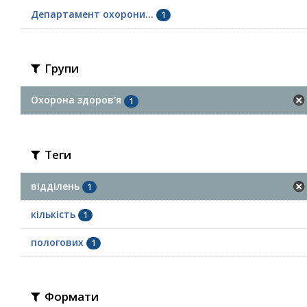
Департамент охорони...
1
Групи
Охорона здоров'я
1
Теги
відділень
1
кількість
1
пологових
1
Формати