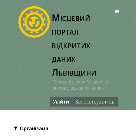
Перейти
до
Місцевий
вмісту
портал
відкритих
даних
Львівщини
Типове рішення Місцевого
порталу відкритих даних
Увійти
Зареєструватись
Організації