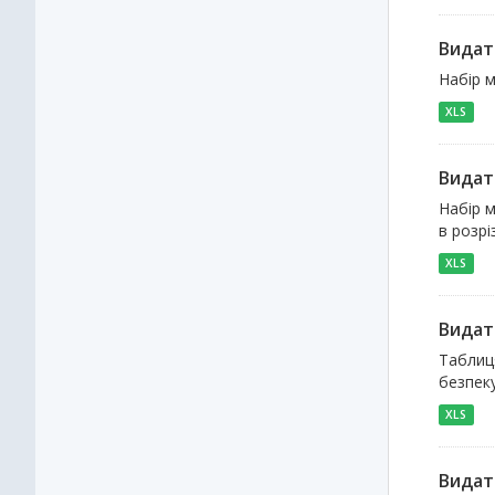
Видат
Набір м
XLS
Видат
Набір 
в розрі
XLS
Видат
Таблиця
безпеку
XLS
Видат