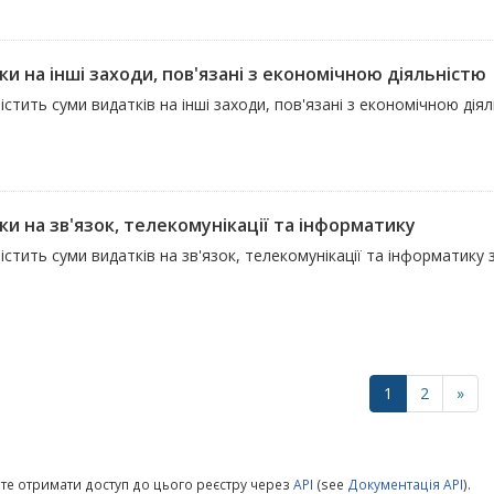
и на інші заходи, пов'язані з економічною діяльністю
істить суми видатків на інші заходи, пов'язані з економічною діял
ки на зв'язок, телекомунікації та інформатику
істить суми видатків на зв'язок, телекомунікації та інформатику 
і
1
2
»
те отримати доступ до цього реєстру через
API
(see
Документація API
).