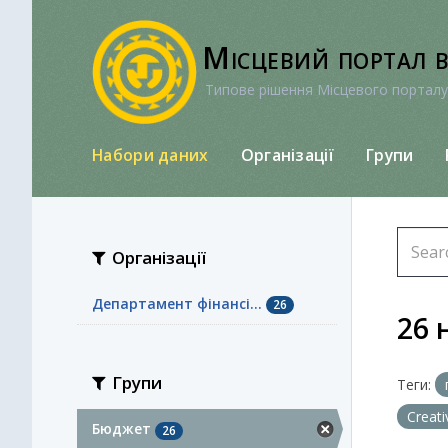
Перейти
до
Місцевий портал 
вмісту
Типове рішення Місцевого порталу
Набори даних
Організації
Групи
Організації
Департамент фінансі...
26
26 
Групи
Теги:
Creat
Бюджет
26