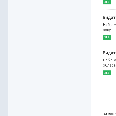
XLS
Видатк
Набір м
року
XLS
Видат
Набір м
област
XLS
Ви може