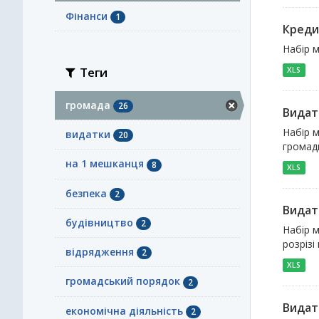
Фінанси
1
Креди
Набір м
Теги
XLS
громада
26
Видат
Набір м
видатки
20
громади
на 1 мешканця
8
XLS
безпека
2
Видат
будівництво
2
Набір м
розрізі
відрядження
2
XLS
громадський порядок
2
Видат
економічна діяльність
2