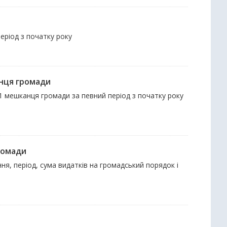
період з початку року
нця громади
1 мешканця громади за певний період з початку року
ромади
ня, період, сума видатків на громадський порядок і