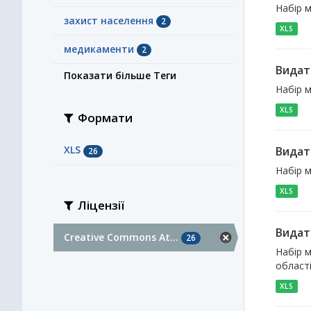
Набір м
захист населення
2
XLS
медикаменти
2
Видат
Показати більше Теги
Набір м
XLS
Формати
XLS
Видат
26
Набір м
XLS
Ліцензії
Видат
Creative Commons At...
26
Набір м
област
XLS