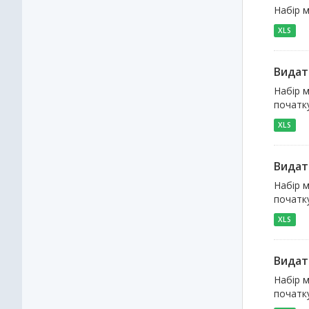
Набір м
XLS
Видат
Набір м
початку
XLS
Видат
Набір м
початк
XLS
Видатк
Набір м
початку