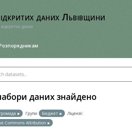
відкритих даних Львівщини
 відкритих даних
Розпорядникам
набори даних знайдено
громада
Групи:
Бюджет
Ліцензії:
ive Commons Attribution