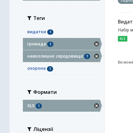
Ліцен
Теги
Видат
Набір м
видатки
1
XLS
громада
1
навколишнє середовище
1
Ви може
охорона
1
Формати
XLS
1
Ліцензії