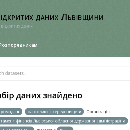
відкритих даних Львівщини
 відкритих даних
Розпорядникам
абір даних знайдено
громада
навколишнє середовище
Організації :
тамент фінансів Львівської обласної державної адміністрації