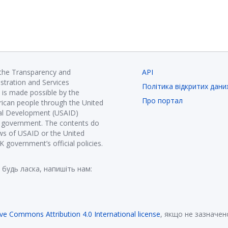
 the Transparency and
API
istration and Services
Політика відкритих дани
is made possible by the
Про портал
ican people through the United
nal Development (USAID)
K government. The contents do
ews of USAID or the United
government’s official policies.
 будь ласка, напишіть нам:
ive Commons Attribution 4.0 International license
, якщо не зазначен