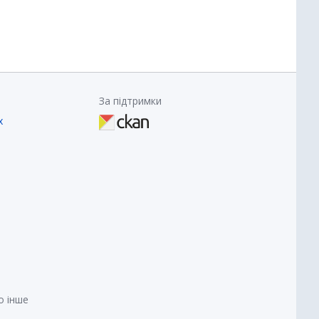
За підтримки
х
о інше