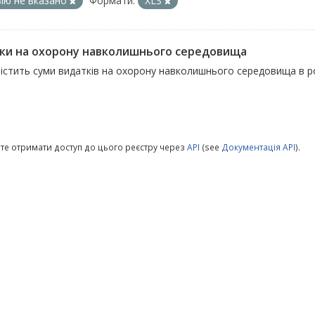
зію не вказано
Формати:
XLS
ки на охорону навколишнього середовища
істить суми видатків на охорону навколишнього середовища в ро
те отримати доступ до цього реєстру через
API
(see
Документація API
).