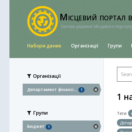
Перейти
до
Місцевий портал 
вмісту
Типове рішення Місцевого порталу
Набори даних
Організації
Групи
Організації
Департамент фінансі...
1
1 н
Групи
Теги:
Депар
Бюджет
1