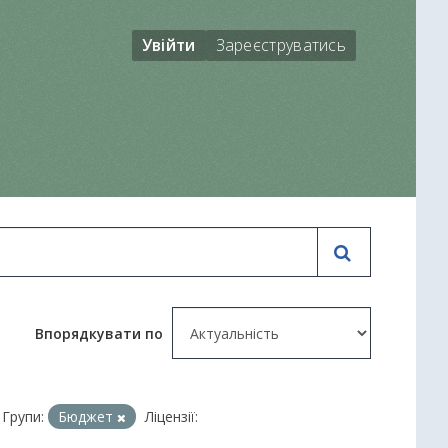
Увійти
Зареєструватись
Впорядкувати по
Групи:
Бюджет
Ліцензії: