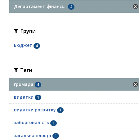
Департамент фінансі...
4
Групи
Бюджет
4
Теги
громада
4
видатки
1
видатки розвитку
1
заборгованість
1
загальна площа
1