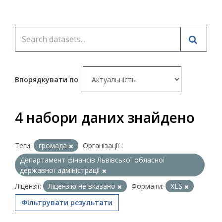
Впорядкувати по
4 набори даних знайдено
Теги:
громада
Організації :
Департамент фінансів Львівської обласної
державної адміністрації
Ліцензії:
Ліцензію не вказано
Формати:
XLS
Фільтрувати результати