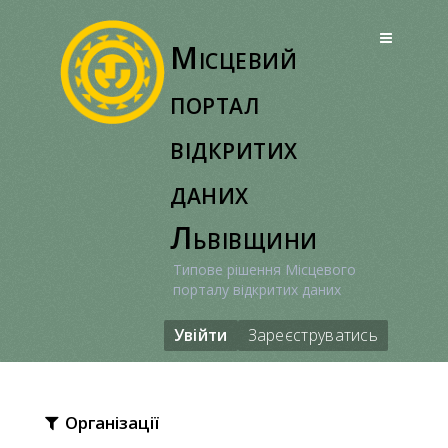
Перейти
до
Місцевий
вмісту
портал
відкритих
даних
Львівщини
Типове рішення Місцевого
порталу відкритих даних
Увійти
Зареєструватись
Організації