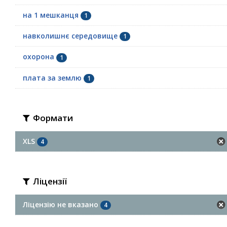
на 1 мешканця
1
навколишнє середовище
1
охорона
1
плата за землю
1
Формати
XLS
4
Ліцензії
Ліцензію не вказано
4