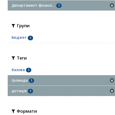
Департамент фінансі...
1
Групи
Бюджет
1
Теги
базова
1
громада
1
дотація
1
Формати