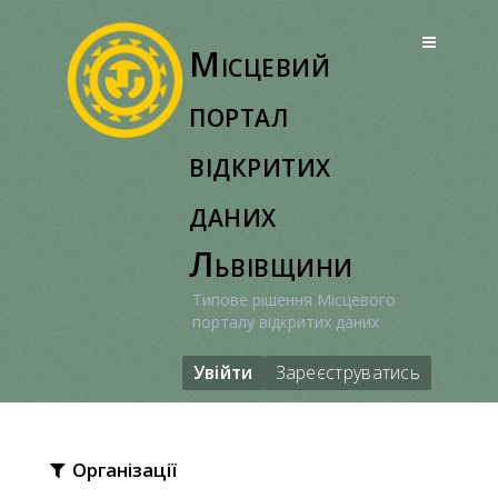
Перейти
до
Місцевий
вмісту
портал
відкритих
даних
Львівщини
Типове рішення Місцевого
порталу відкритих даних
Увійти
Зареєструватись
Організації