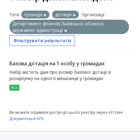
Теги:
громада
дотація
Організації :
Департамент фінансів Львівської обласної
державної адміністрації
Фільтрувати результати
Базова дотація на 1 особу у громадах
Набір містить дані про розмір базової дотації в
розархунку на одного мешканця у громадах
XLS
Ви можете отримати доступ до цього реєстру через
API
(see
Документація API
).