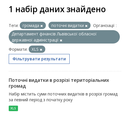
1 набір даних знайдено
Теги:
громада
поточні видатки
Організації :
Департамент фінансів Львівської обласної
державної адміністрації
Формати:
XLS
Фільтрувати результати
Поточні видатки в розрізі територіальних
громад
Набір містить суми поточних видатків в розрізі громад
за певний період з початку року
XLS