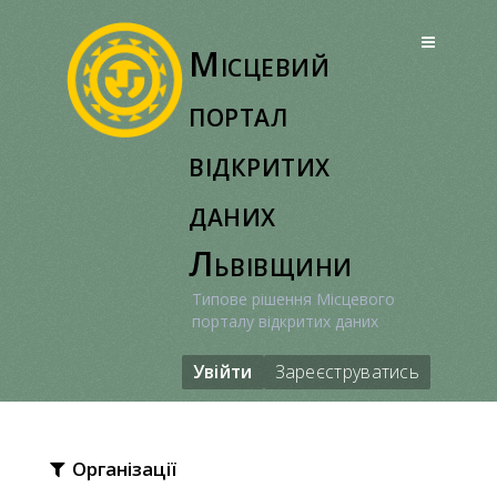
Перейти
до
Місцевий
вмісту
портал
відкритих
даних
Львівщини
Типове рішення Місцевого
порталу відкритих даних
Увійти
Зареєструватись
Організації