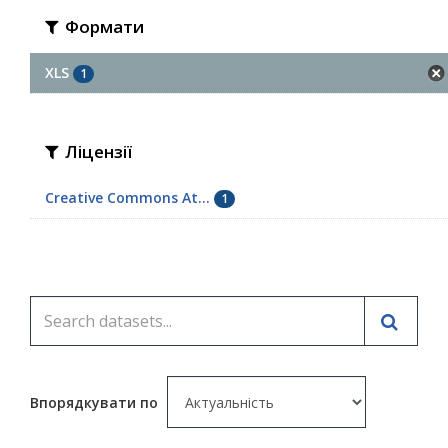
Формати
XLS
1
Ліцензії
Creative Commons At...
1
Впорядкувати по