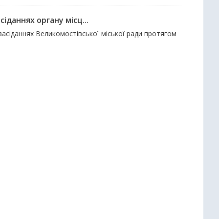
іданнях органу місц...
засіданнях Великомостівської міської ради протягом