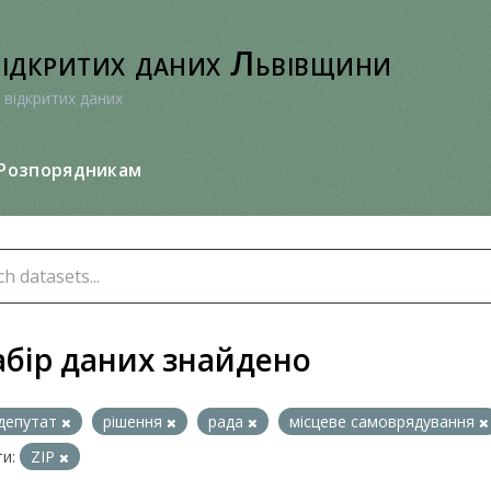
відкритих даних Львівщини
 відкритих даних
Розпорядникам
абір даних знайдено
депутат
рішення
рада
місцеве самоврядування
и:
ZIP