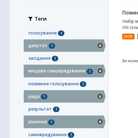
Поімен
Теги
Набір м
VІII ск
голосування
1
JSON
депутат
1
засідання
1
Ви може
місцеве самоврядування
1
поіменне голосування
1
рада
1
результат
1
рішення
1
самоврядування
1