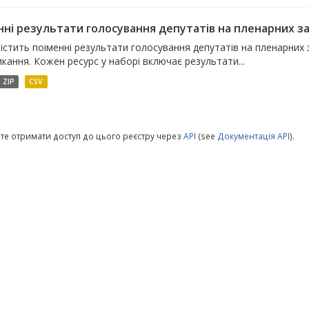
ні результати голосування депутатів на пленарних зас
істить поіменні результати голосування депутатів на пленарних 
ликання. Кожен ресурс у наборі включає результати...
ZIP
CSV
те отримати доступ до цього реєстру через
API
(see
Документація API
).