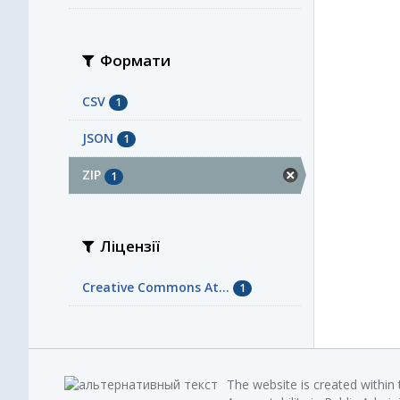
Формати
CSV
1
JSON
1
ZIP
1
Ліцензії
Creative Commons At...
1
The website is created within