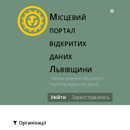
Перейти
до
Місцевий
вмісту
портал
відкритих
даних
Львівщини
Типове рішення Місцевого
порталу відкритих даних
Увійти
Зареєструватись
Організації