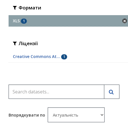
Формати
XLS
1
Ліцензії
Creative Commons At...
1
Впорядкувати по