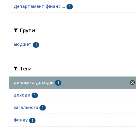
Департамент фінансі...
1
Групи
Бюджет
1
Теги
динаміка доходів
1
доходи
1
загального
1
фонду
1