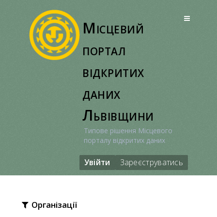
Перейти
до
Місцевий
вмісту
портал
відкритих
даних
Львівщини
Типове рішення Місцевого
порталу відкритих даних
Увійти
Зареєструватись
Організації