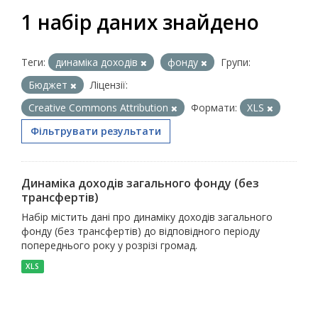
1 набір даних знайдено
Теги:
динаміка доходів
фонду
Групи:
Бюджет
Ліцензії:
Creative Commons Attribution
Формати:
XLS
Фільтрувати результати
Динаміка доходів загального фонду (без
трансфертів)
Набір містить дані про динаміку доходів загального
фонду (без трансфертів) до відповідного періоду
попереднього року у розрізі громад.
XLS