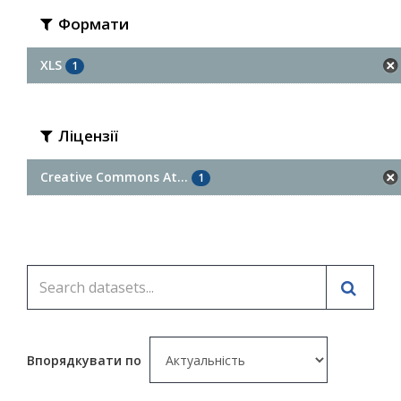
Формати
XLS
1
Ліцензії
Creative Commons At...
1
Впорядкувати по