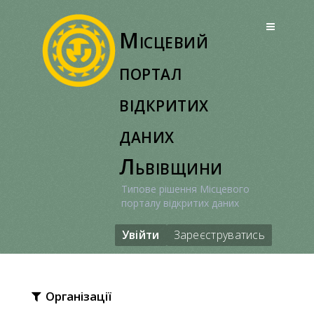
Перейти
до
Місцевий
вмісту
портал
відкритих
даних
Львівщини
Типове рішення Місцевого
порталу відкритих даних
Увійти
Зареєструватись
Організації