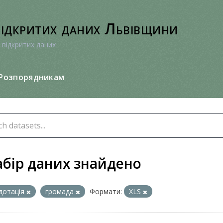
відкритих даних Львівщини
 відкритих даних
Розпорядникам
абір даних знайдено
дотація
громада
Формати:
XLS