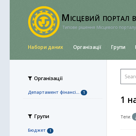
Перейти
до
Місцевий портал 
вмісту
Типове рішення Місцевого порталу
Набори даних
Організації
Групи
Організації
Департамент фінансі...
1
1 н
Групи
Теги:
Бюджет
1