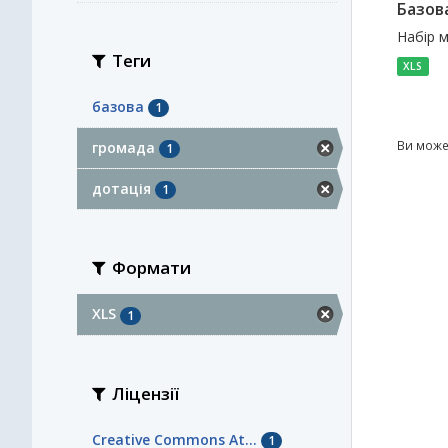
Базова
Набір м
Теги
XLS
базова
1
Ви може
громада
1
дотація
1
Формати
XLS
1
Ліцензії
Creative Commons At...
1