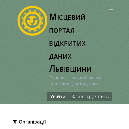
Перейти
до
Місцевий
вмісту
портал
відкритих
даних
Львівщини
Типове рішення Місцевого
порталу відкритих даних
Увійти
Зареєструватись
Організації