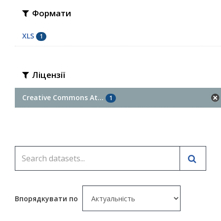
Формати
XLS
1
Ліцензії
Creative Commons At...
1
Впорядкувати по