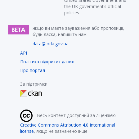
United States Government and
the UK government’s official
policies.
Якщо ви маєте зауваження або пропозиції,
будь ласка, напишіть нам:
data@loda.gov.ua
API
Політика відкритих даних
Про портал
За підтримки
Весь контент доступний за ліцензією
Creative Commons Attribution 4.0 International
license
, якщо не зазначено інше