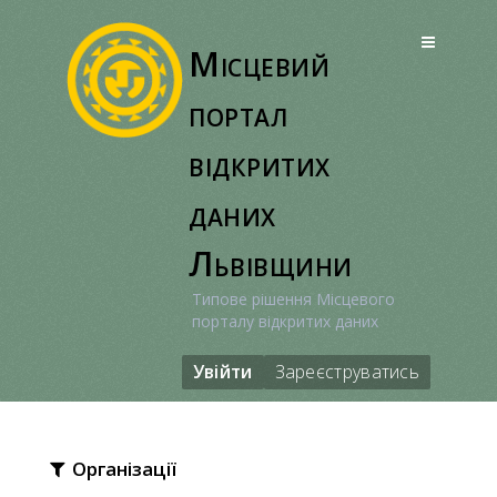
Перейти
до
Місцевий
вмісту
портал
відкритих
даних
Львівщини
Типове рішення Місцевого
порталу відкритих даних
Увійти
Зареєструватись
Організації