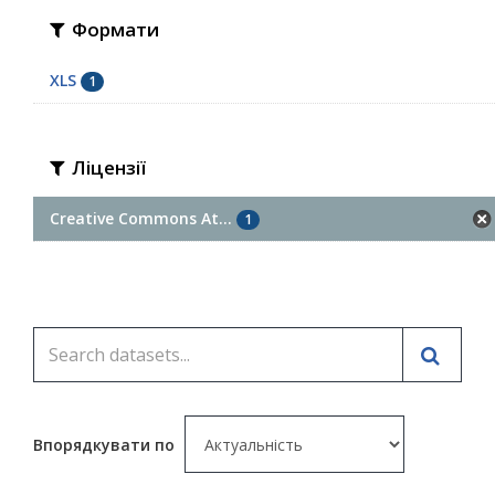
Формати
XLS
1
Ліцензії
Creative Commons At...
1
Впорядкувати по