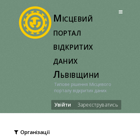
Перейти
до
Місцевий
вмісту
портал
відкритих
даних
Львівщини
Типове рішення Місцевого
порталу відкритих даних
Увійти
Зареєструватись
Організації