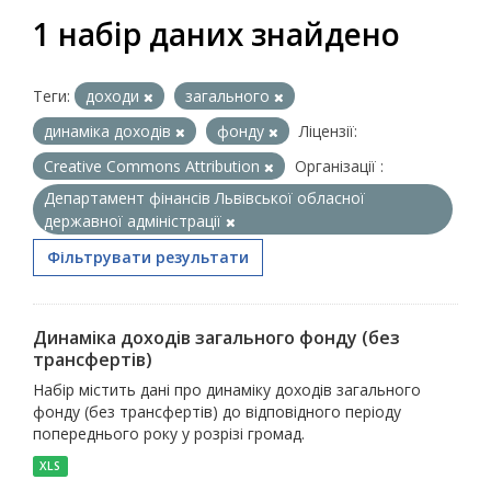
1 набір даних знайдено
Теги:
доходи
загального
динаміка доходів
фонду
Ліцензії:
Creative Commons Attribution
Організації :
Департамент фінансів Львівської обласної
державної адміністрації
Фільтрувати результати
Динаміка доходів загального фонду (без
трансфертів)
Набір містить дані про динаміку доходів загального
фонду (без трансфертів) до відповідного періоду
попереднього року у розрізі громад.
XLS