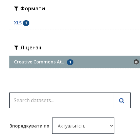
Формати
XLS
1
Ліцензії
Creative Commons At...
1
Впорядкувати по