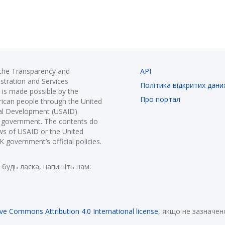
 the Transparency and
API
istration and Services
Політика відкритих дани
is made possible by the
Про портал
ican people through the United
nal Development (USAID)
K government. The contents do
ews of USAID or the United
government’s official policies.
 будь ласка, напишіть нам:
ive Commons Attribution 4.0 International license
, якщо не зазначен