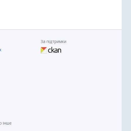
За підтримки
х
о інше