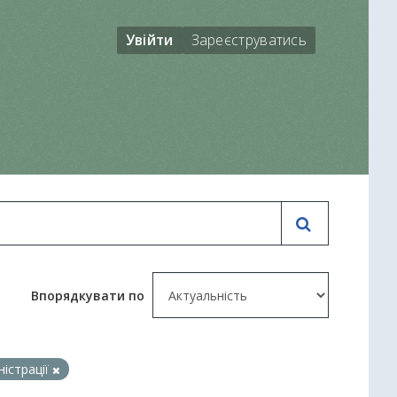
Увійти
Зареєструватись
Впорядкувати по
ністрації