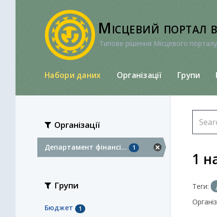
Перейти
до
Місцевий портал 
вмісту
Типове рішення Місцевого порталу
Набори даних
Організації
Групи
Організації
Департамент фінансі...
1
1 н
Групи
Теги:
Організа
Бюджет
1