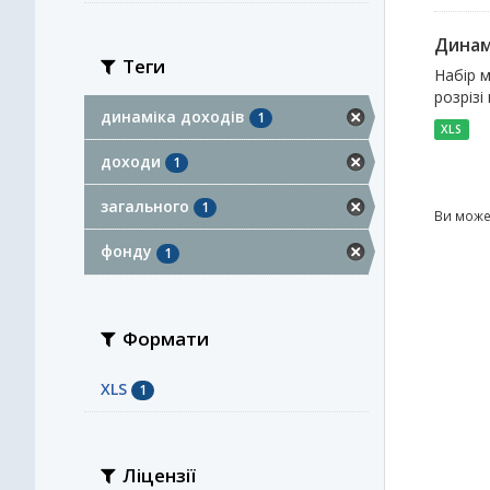
Динам
Теги
Набір м
розрізі
динаміка доходів
1
XLS
доходи
1
загального
1
Ви може
фонду
1
Формати
XLS
1
Ліцензії