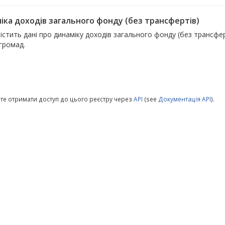
іка доходів загального фонду (без трансфертів)
істить дані про динаміку доходів загального фонду (без трансфер
 громад.
те отримати доступ до цього реєстру через
API
(see
Документація API
).