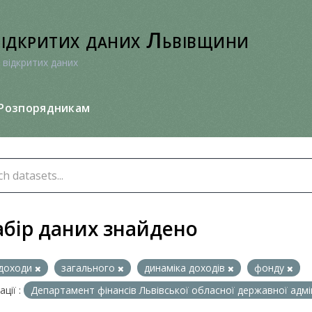
відкритих даних Львівщини
 відкритих даних
Розпорядникам
абір даних знайдено
доходи
загального
динаміка доходів
фонду
ції :
Департамент фінансів Львівської обласної державної адмі