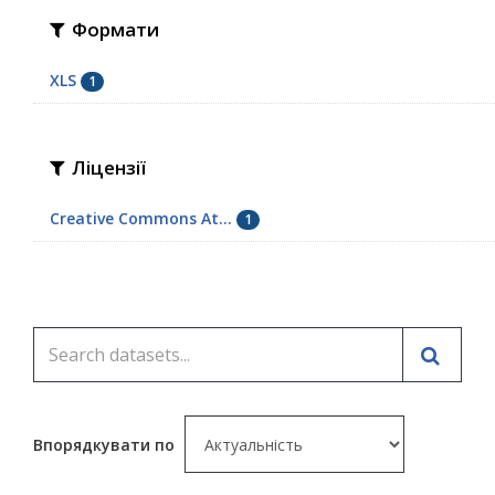
Формати
XLS
1
Ліцензії
Creative Commons At...
1
Впорядкувати по