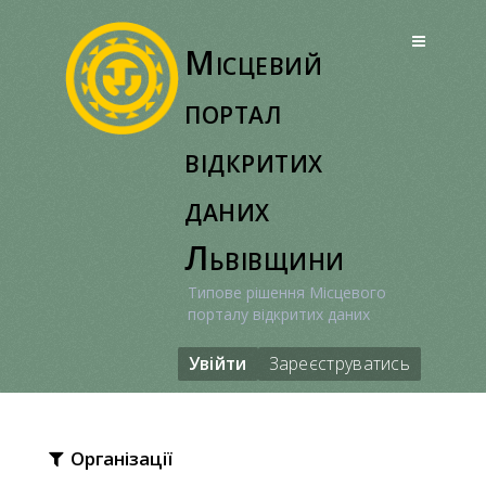
Перейти
до
Місцевий
вмісту
портал
відкритих
даних
Львівщини
Типове рішення Місцевого
порталу відкритих даних
Увійти
Зареєструватись
Організації