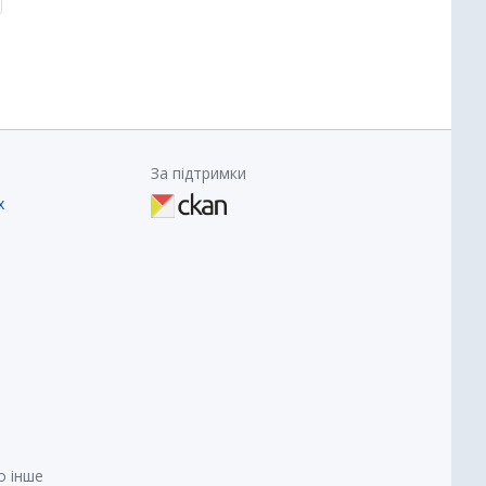
За підтримки
х
о інше