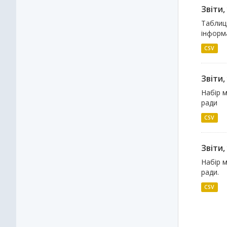
Звіти
Таблиця
інформа
CSV
Звіти,
Набір м
ради
CSV
Звіти,
Набір м
ради.
CSV