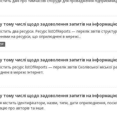
істить дані про тимчасові споруди для провадження підприємниць
, у тому числі щодо задоволення запитів на інформаці
істить два ресурси. Ресурс listOfReports — перелік звітів структ
нями на ресурси, що оприлюднені в мережі...
ZIP
 у тому числі щодо задоволення запитів на інформацію -
істить ресурс listOfReports — перелік звітів Сколівської міської
нені в мережі Інтернет.
 у тому числі щодо задоволення запитів на інформацію 
 містить ідентифікатори, назви, типи, дати оприлюднення, посил
цію про авторів та інше.