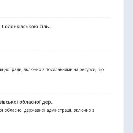
Солонківською сіль...
лищної ради, включно з посиланнями на ресурси, що
вської обласної дер...
кої обласної державної адмінстрації, включно з