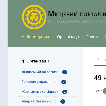
Перейти
до
Місцевий портал 
вмісту
Типове рішення Місцевого порталу
Набори даних
Організації
Групи
Організації
Львівський обласний...
3
49 
Головне управління ...
2
Теги:
Жовтанецька сільськ...
2
Апарат Львівської о...
1