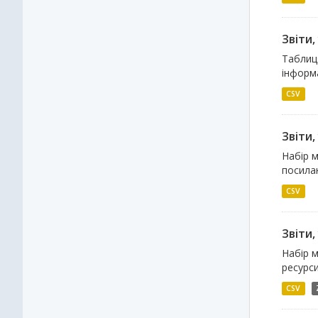
Звіти
Таблиця
інформа
CSV
Звіти
Набір м
посилан
CSV
Звіти
Набір м
ресурси
CSV