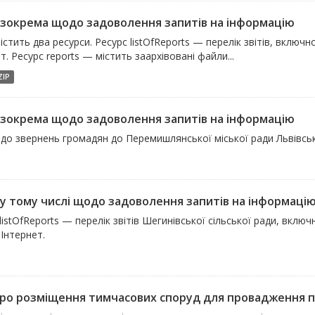
, зокрема щодо задоволення запитів на інформацію
істить два ресурси. Ресурс listOfReports — перелік звітів, вклю
т. Ресурс reports — містить заархівовані файли...
ZIP
, зокрема щодо задоволення запитів на інформацію
одо звернень громадян до Перемишлянської міської ради Львівськ
, у тому числі щодо задоволення запитів на інформаці
listOfReports — перелік звітів Шегинівської сільської ради, вкл
Інтернет.
про розміщення тимчасових споруд для провадження п