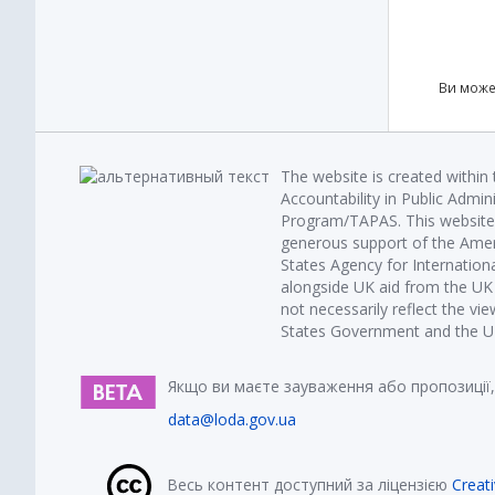
Ви може
The website is created within
Accountability in Public Admin
Program/TAPAS. This website 
generous support of the Amer
States Agency for Internatio
alongside UK aid from the U
not necessarily reflect the vi
States Government and the UK 
Якщо ви маєте зауваження або пропозиції,
data@loda.gov.ua
Весь контент доступний за ліцензією
Creat