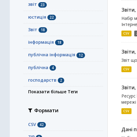
звіт
23
Звіти
юстиція
22
Набір м
Інтерне
Звіт
18
CSV
інформація
18
Звіти
публічна інформація
12
Звіт щ
публічна
4
CSV
господарств
2
Звіти
Показати більше Теги
Ресурс 
мережі 
Формати
CSV
CSV
42
Дані 
ZIP