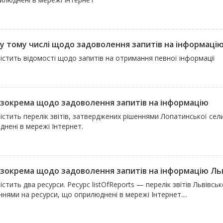
 у тому числі щодо задоволення запитів на інформацію 
істить відомості щодо запитів на отримання певної інформації
, зокрема щодо задоволення запитів на інформацію
істить перелік звітів, затверджених рішеннями Лопатинської се
нені в мережі Інтернет.
, зокрема щодо задоволення запитів на інформацію Льві
істить два ресурси. Ресурс listOfReports — перелік звітів Львівсь
нями на ресурси, що оприлюднені в мережі Інтернет....