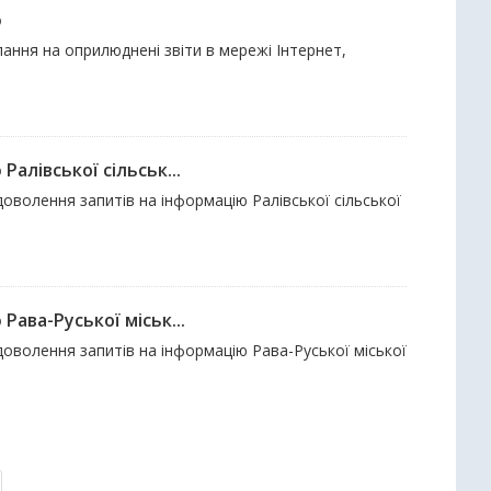
ю
ання на оприлюднені звіти в мережі Інтернет,
алівської сільськ...
адоволення запитів на інформацію Ралівської сільської
Рава-Руської міськ...
адоволення запитів на інформацію Рава-Руської міської