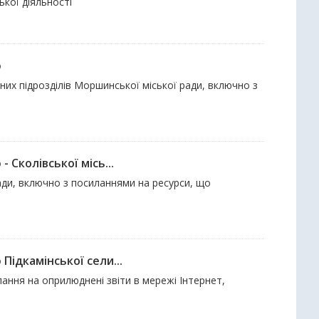
кої діяльності
ю
урних підрозділів Моршинської міської ради, включно з
 Сколівської місь...
 ради, включно з посиланнями на ресурси, що
Підкамінської сели...
ання на оприлюднені звіти в мережі Інтернет,