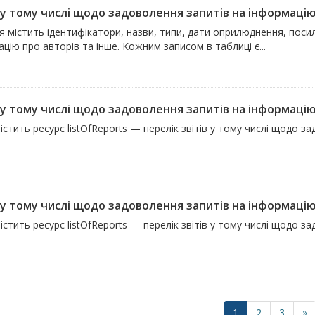
, у тому числі щодо задоволення запитів на інформаці
 містить ідентифікатори, назви, типи, дати оприлюднення, посил
цію про авторів та інше. Кожним записом в таблиці є...
 у тому числі щодо задоволення запитів на інформацію Р
істить ресурс listOfReports — перелік звітів у тому числі щодо з
 у тому числі щодо задоволення запитів на інформацію 
істить ресурс listOfReports — перелік звітів у тому числі щодо з
1
2
3
»