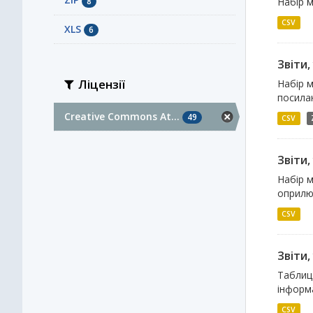
8
Набір м
CSV
XLS
6
Звіти
Ліцензії
Набір м
посилан
Creative Commons At...
49
CSV
Звіти,
Набір м
оприлюд
CSV
Звіти,
Таблиця
інформа
CSV