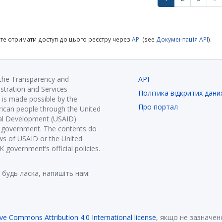
те отримати доступ до цього реєстру через
API
(see
Документація API
).
 the Transparency and
API
istration and Services
Політика відкритих дани
is made possible by the
Про портал
ican people through the United
nal Development (USAID)
K government. The contents do
ews of USAID or the United
government’s official policies.
 будь ласка, напишіть нам:
ive Commons Attribution 4.0 International license
, якщо не зазначен