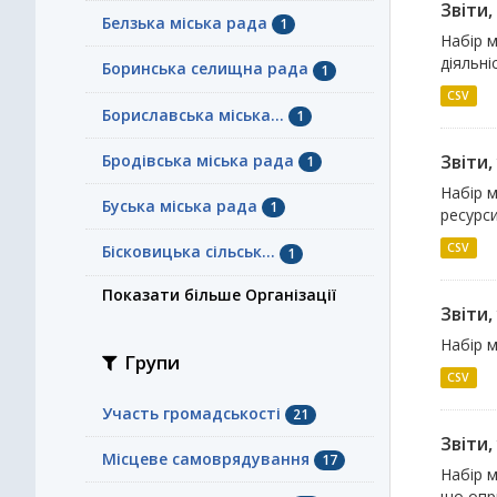
Звіти
Белзька міська рада
1
Набір м
діяльні
Боринська селищна рада
1
CSV
Бориславська міська...
1
Бродівська міська рада
Звіти,
1
Набір м
Буська міська рада
1
ресурси
CSV
Бісковицька сільськ...
1
Показати більше Організації
Звіти,
Набір м
Групи
CSV
Участь громадськості
21
Звіти
Місцеве самоврядування
17
Набір м
що опр