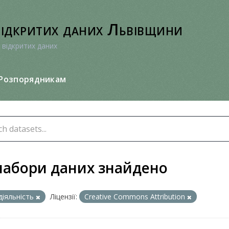
відкритих даних Львівщини
 відкритих даних
Розпорядникам
набори даних знайдено
діяльність
Ліцензії:
Creative Commons Attribution