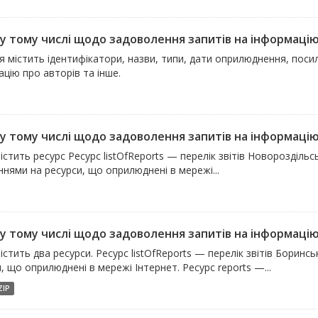
, у тому числі щодо задоволення запитів на інформаці
 містить ідентифікатори, назви, типи, дати оприлюднення, посил
цію про авторів та інше.
, у тому числі щодо задоволення запитів на інформацію
істить ресурс Ресурс listOfReports — перелік звітів Новороздільсь
нями на ресурси, що оприлюднені в мережі...
, у тому числі щодо задоволення запитів на інформаці
істить два ресурси. Ресурс listOfReports — перелік звітів Борин
, що оприлюднені в мережі Інтернет. Ресурс reports —...
ZIP