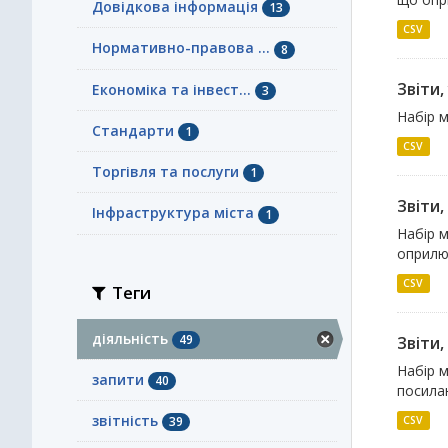
Довідкова інформація
13
CSV
Нормативно-правова ...
8
Звіти,
Економіка та інвест...
3
Набір м
Стандарти
1
CSV
Торгівля та послуги
1
Звіти
Інфраструктура міста
1
Набір м
оприлюд
CSV
Теги
діяльність
49
Звіти
Набір м
запити
40
посилан
звітність
CSV
39