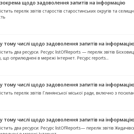
, зокрема щодо задоволення запитів на інформацію
істить перелік звітів старостів старостинських округів та сели
сть
 у тому числі щодо задоволення запитів на інформацію, 
істить два ресурси. Ресурс listOfReports — перелік звітів Бісков
, що оприлюднені в мережі Інтернет. Ресурс reports...
 у тому числі щодо задоволення запитів на інформацію 
істить перелік звітів Глинянської міської ради, включно з посил
, у тому числі щодо задоволення запитів на інформаці
істить два ресурси: Ресурс listOfReports— перелік звітів Жидачів
илюднені в мережі Інтернет