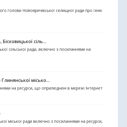
щного голови Новояричівської селищної ради про їхню
Бісковицької сіль...
ицької сільської ради, включно з посиланнями на
Глинянської місько...
аннями на ресурси, що оприлюднені в мережі Інтернет
ю
ської міської ради включно з посиланнями на ресурси,