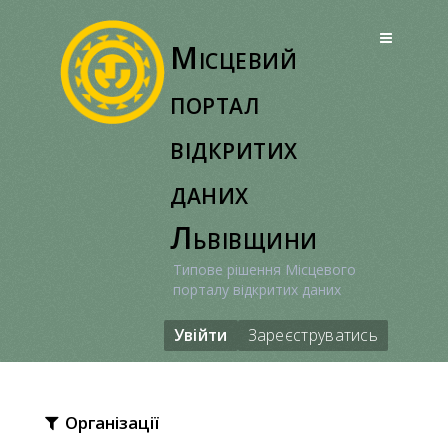
Перейти
до
Місцевий
вмісту
портал
відкритих
даних
Львівщини
Типове рішення Місцевого
порталу відкритих даних
Увійти
Зареєструватись
Організації