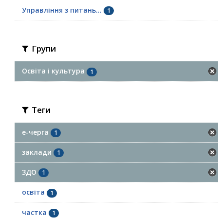
Управління з питань...
1
Групи
Освіта і культура
1
Теги
е-черга
1
заклади
1
ЗДО
1
освіта
1
частка
1