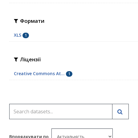
Формати
XLS
1
Ліцензії
Creative Commons At...
1
Впорядкувати по