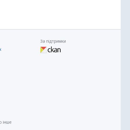
За підтримки
х
о інше