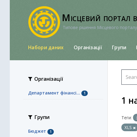
Перейти
до
Місцевий портал 
вмісту
Типове рішення Місцевого порталу
Набори даних
Організації
Групи
Організації
Департамент фінансі...
1
1 н
Групи
Теги:
XLS
Бюджет
1