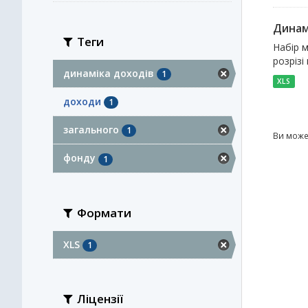
Динам
Теги
Набір м
розрізі
динаміка доходів
1
XLS
доходи
1
загального
1
Ви може
фонду
1
Формати
XLS
1
Ліцензії