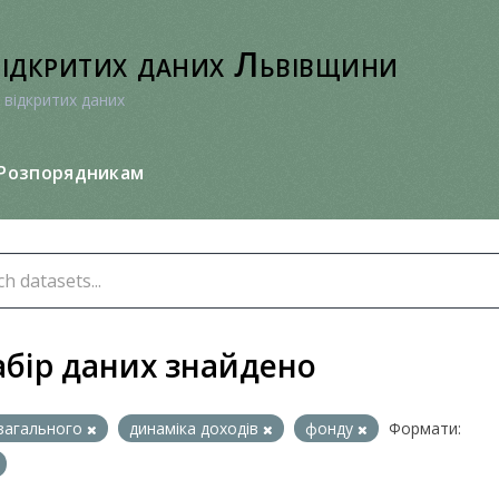
відкритих даних Львівщини
 відкритих даних
Розпорядникам
абір даних знайдено
загального
динаміка доходів
фонду
Формати: