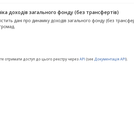
іка доходів загального фонду (без трансфертів)
істить дані про динаміку доходів загального фонду (без трансфер
 громад.
те отримати доступ до цього реєстру через
API
(see
Документація API
).