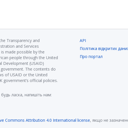
 the Transparency and
API
istration and Services
Політика відкритих дани
is made possible by the
Про портал
ican people through the United
nal Development (USAID)
K government. The contents do
ews of USAID or the United
government’s official policies.
 будь ласка, напишіть нам:
ive Commons Attribution 4.0 International license
, якщо не зазначен