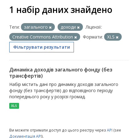
1 набір даних знайдено
Теги:
загального
доходи
Ліцензії:
Creative Commons Attribution
Формати:
XLS
Фільтрувати результати
Динаміка доходів загального фонду (без
трансфертів)
Набір містить дані про динаміку доходів загального
фонду (без трансфертів) до відповідного періоду
попереднього року у розрізі громад.
XLS
Ви можете отримати доступ до цього реєстру через
API
(see
Документація API
).