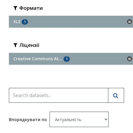
Формати
XLS
1
Ліцензії
Creative Commons At...
1
Впорядкувати по