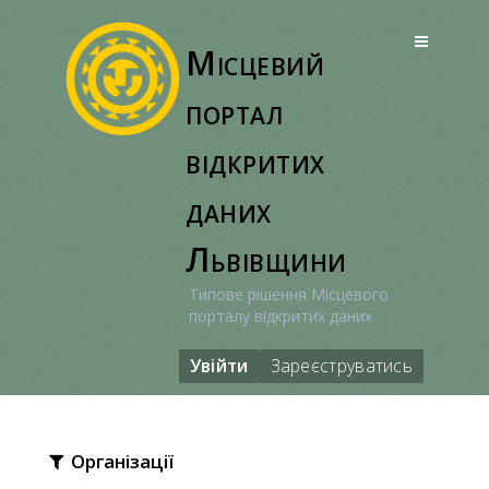
Перейти
до
Місцевий
вмісту
портал
відкритих
даних
Львівщини
Типове рішення Місцевого
порталу відкритих даних
Увійти
Зареєструватись
Організації