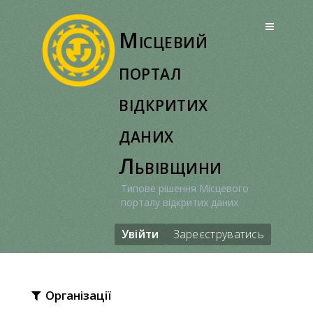
Перейти
до
Місцевий
вмісту
портал
відкритих
даних
Львівщини
Типове рішення Місцевого
порталу відкритих даних
Увійти
Зареєструватись
Організації