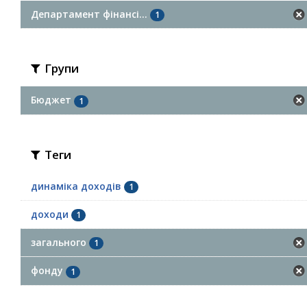
Департамент фінансі...
1
Групи
Бюджет
1
Теги
динаміка доходів
1
доходи
1
загального
1
фонду
1