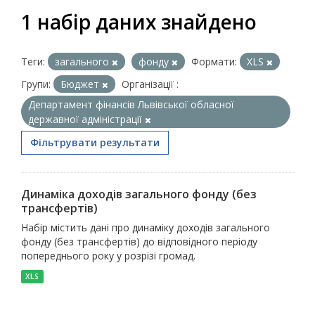
1 набір даних знайдено
Теги:
загального
фонду
Формати:
XLS
Групи:
Бюджет
Організації :
Департамент фінансів Львівської обласної
державної адміністрації
Фільтрувати результати
Динаміка доходів загального фонду (без
трансфертів)
Набір містить дані про динаміку доходів загального
фонду (без трансфертів) до відповідного періоду
попереднього року у розрізі громад.
XLS