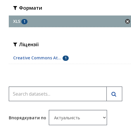
Формати
XLS
1
Ліцензії
Creative Commons At...
1
Впорядкувати по