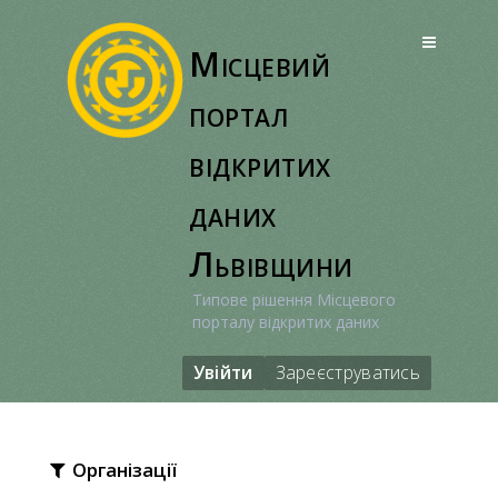
Перейти
до
Місцевий
вмісту
портал
відкритих
даних
Львівщини
Типове рішення Місцевого
порталу відкритих даних
Увійти
Зареєструватись
Організації