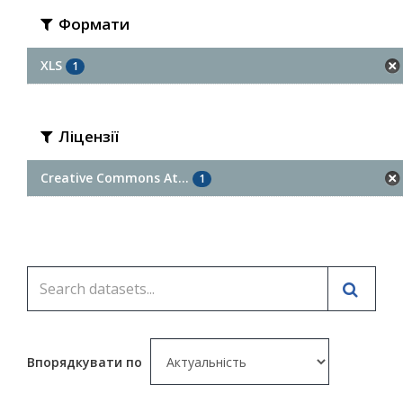
Формати
XLS
1
Ліцензії
Creative Commons At...
1
Впорядкувати по