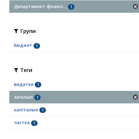
Департамент фінансі...
1
Групи
Бюджет
1
Теги
видатки
1
загальні
1
капітальні
1
частка
1