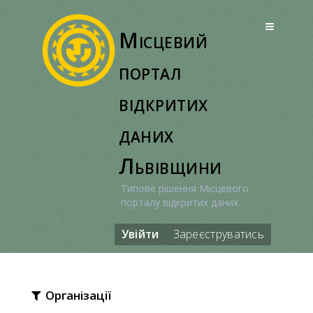
Перейти
до
Місцевий
вмісту
портал
відкритих
даних
Львівщини
Типове рішення Місцевого
порталу відкритих даних
Увійти
Зареєструватись
Організації