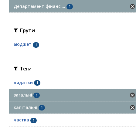
Департамент фінансі...
1
Групи
Бюджет
1
Теги
видатки
1
загальні
1
капітальні
1
частка
1