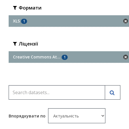
Формати
XLS
1
Ліцензії
Creative Commons At...
1
Впорядкувати по