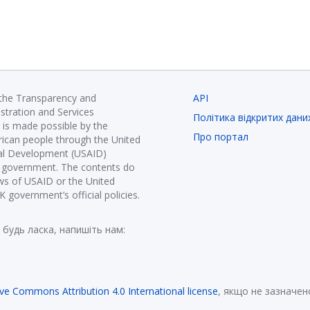
 the Transparency and
API
istration and Services
Політика відкритих дани
is made possible by the
Про портал
ican people through the United
nal Development (USAID)
K government. The contents do
ews of USAID or the United
government’s official policies.
 будь ласка, напишіть нам:
ive Commons Attribution 4.0 International license
, якщо не зазначен