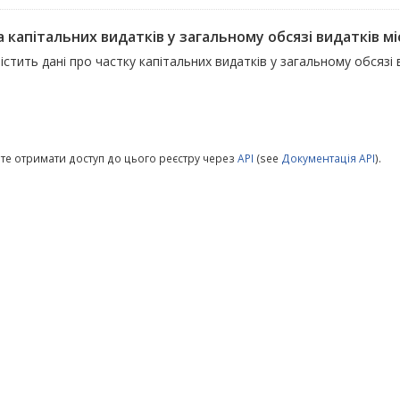
 капітальних видатків у загальному обсязі видатків мі
істить дані про частку капітальних видатків у загальному обсяз
те отримати доступ до цього реєстру через
API
(see
Документація API
).