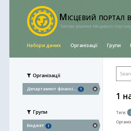
Перейти
до
Місцевий портал 
вмісту
Типове рішення Місцевого порталу
Набори даних
Організації
Групи
Організації
Департамент фінансі...
1
1 н
Групи
Теги:
Організа
Бюджет
1