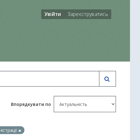
Увійти
Зареєструватись
Впорядкувати по
ністрації