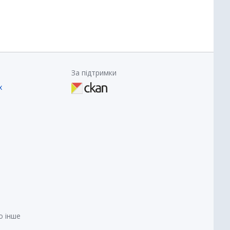
За підтримки
х
о інше