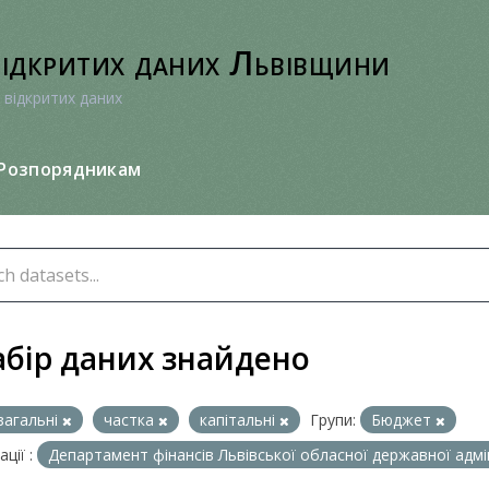
відкритих даних Львівщини
 відкритих даних
Розпорядникам
абір даних знайдено
загальні
частка
капітальні
Групи:
Бюджет
ції :
Департамент фінансів Львівської обласної державної адмі