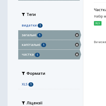
Частка
Теги
Набір м
XLS
видатки
1
загальні
1
Ви може
капітальні
1
частка
1
Формати
XLS
1
Ліцензії