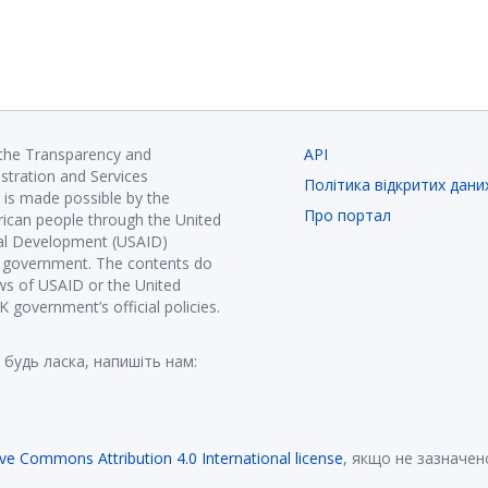
 the Transparency and
API
istration and Services
Політика відкритих дани
is made possible by the
Про портал
ican people through the United
nal Development (USAID)
K government. The contents do
ews of USAID or the United
government’s official policies.
 будь ласка, напишіть нам:
ive Commons Attribution 4.0 International license
, якщо не зазначен