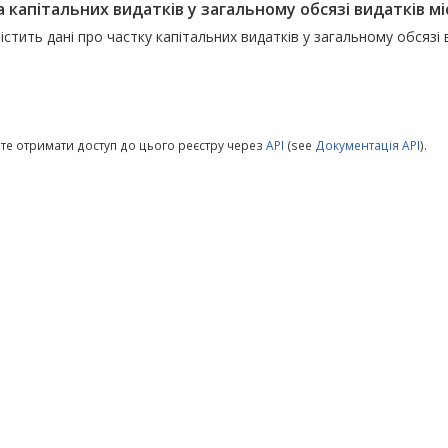
 капітальних видатків у загальному обсязі видатків мі
істить дані про частку капітальних видатків у загальному обсяз
те отримати доступ до цього реєстру через
API
(see
Документація API
).