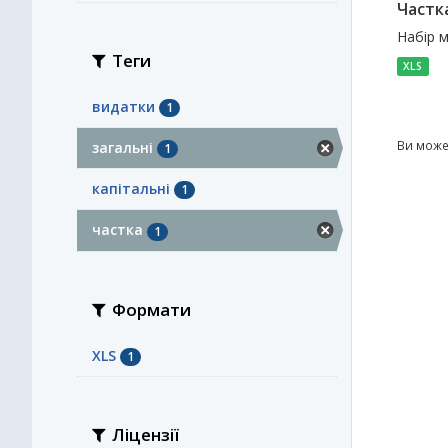
Частка
Набір м
Теги
XLS
видатки
1
Ви може
загальні
1
капітальні
1
частка
1
Формати
XLS
1
Ліцензії