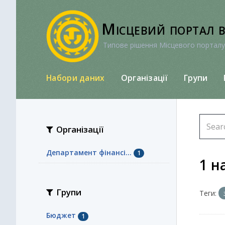
Перейти
до
Місцевий портал 
вмісту
Типове рішення Місцевого порталу
Набори даних
Організації
Групи
Організації
Департамент фінансі...
1
1 н
Групи
Теги:
Бюджет
1