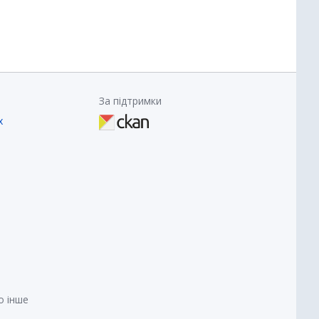
За підтримки
х
о інше