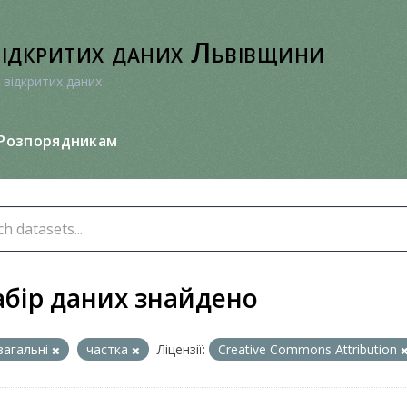
відкритих даних Львівщини
 відкритих даних
Розпорядникам
абір даних знайдено
загальні
частка
Ліцензії:
Creative Commons Attribution