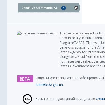
Creative Commons At...
1
The website is created within
Accountability in Public Admin
Program/TAPAS. This website 
generous support of the Amer
States Agency for Internatio
alongside UK aid from the U
not necessarily reflect the vi
States Government and the UK 
Якщо ви маєте зауваження або пропозиції,
data@loda.gov.ua
Весь контент доступний за ліцензією
Creat