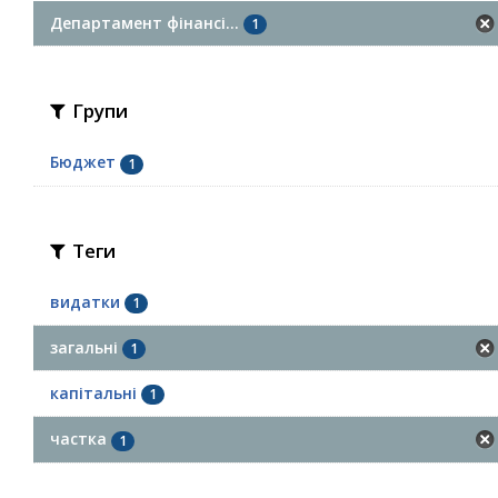
Департамент фінансі...
1
Групи
Бюджет
1
Теги
видатки
1
загальні
1
капітальні
1
частка
1