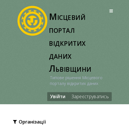
Перейти
до
Місцевий
вмісту
портал
відкритих
даних
Львівщини
Типове рішення Місцевого
порталу відкритих даних
Увійти
Зареєструватись
Організації