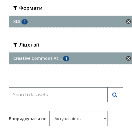
Формати
XLS
1
Ліцензії
Creative Commons At...
1
Впорядкувати по