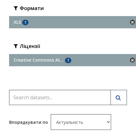
Формати
XLS
1
Ліцензії
Creative Commons At...
1
Впорядкувати по