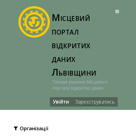
Перейти
до
Місцевий
вмісту
портал
відкритих
даних
Львівщини
Типове рішення Місцевого
порталу відкритих даних
Увійти
Зареєструватись
Організації