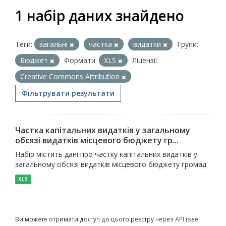
1 набір даних знайдено
Теги:
загальні
частка
видатки
Групи:
Бюджет
Формати:
XLS
Ліцензії:
Creative Commons Attribution
Фільтрувати результати
Частка капітальних видатків у загальному
обсязі видатків місцевого бюджету гр...
Набір містить дані про частку капітальних видатків у
загальному обсязі видатків місцевого бюджету громад
XLS
Ви можете отримати доступ до цього реєстру через
API
(see