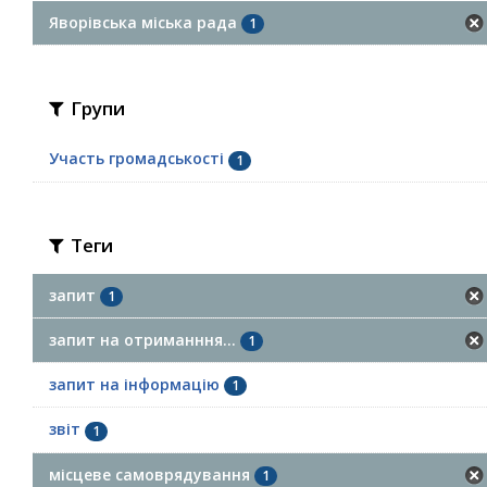
Яворівська міська рада
1
Групи
Участь громадськості
1
Теги
запит
1
запит на отриманння...
1
запит на інформацію
1
звіт
1
місцеве самоврядування
1