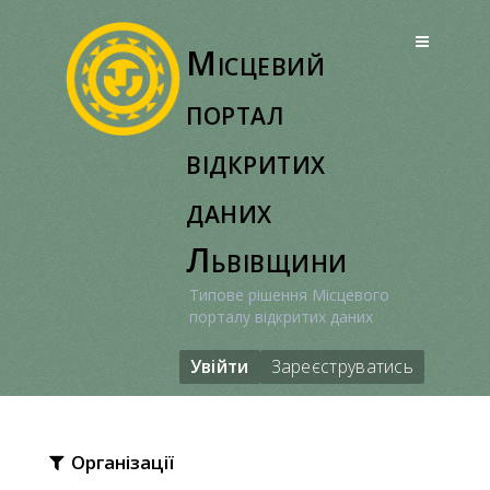
Перейти
до
Місцевий
вмісту
портал
відкритих
даних
Львівщини
Типове рішення Місцевого
порталу відкритих даних
Увійти
Зареєструватись
Організації