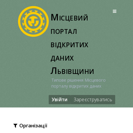
Перейти
до
Місцевий
вмісту
портал
відкритих
даних
Львівщини
Типове рішення Місцевого
порталу відкритих даних
Увійти
Зареєструватись
Організації