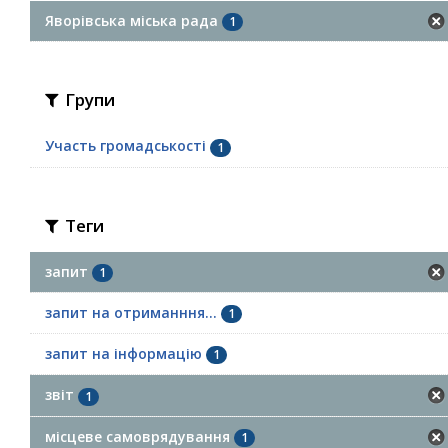
Яворівська міська рада
1
Групи
Участь громадськості
1
Теги
запит
1
запит на отриманння...
1
запит на інформацію
1
звіт
1
місцеве самоврядування
1