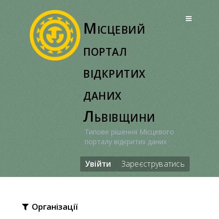
Перейти
до
Місцевий
вмісту
портал
відкритих
даних
Львівщини
Типове рішення Місцевого
порталу відкритих даних
Увійти
Зареєструватись
Організації