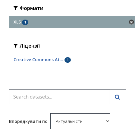
Формати
XLS
1
Ліцензії
Creative Commons At...
1
Впорядкувати по