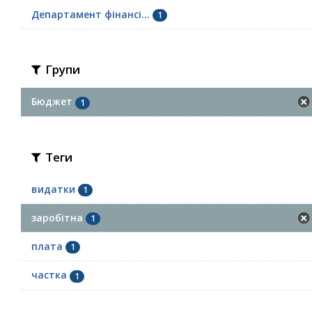
Департамент фінансі...
1
Групи
Бюджет
1
Теги
видатки
1
заробітна
1
плата
1
частка
1