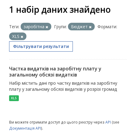
1 набір даних знайдено
Теги:
заробітна
Групи:
Бюджет
Формати:
XLS
Фільтрувати результати
Частка видатків на заробітну плату у
загальному обсязі видатків
Набір містить дані про частку видатків на заробітну
плату у загальному обсязі видатків у розрізі громад
XLS
Ви можете отримати доступ до цього реєстру через
API
(see
Документація API
).