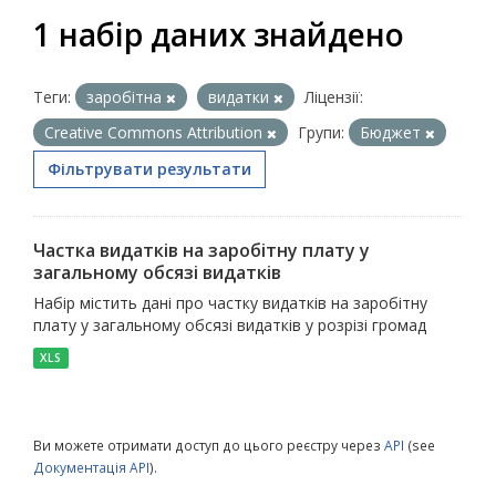
1 набір даних знайдено
Теги:
заробітна
видатки
Ліцензії:
Creative Commons Attribution
Групи:
Бюджет
Фільтрувати результати
Частка видатків на заробітну плату у
загальному обсязі видатків
Набір містить дані про частку видатків на заробітну
плату у загальному обсязі видатків у розрізі громад
XLS
Ви можете отримати доступ до цього реєстру через
API
(see
Документація API
).