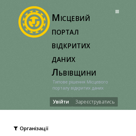
Перейти
до
Місцевий
вмісту
портал
відкритих
даних
Львівщини
Типове рішення Місцевого
порталу відкритих даних
Увійти
Зареєструватись
Організації