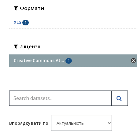
Формати
XLS
1
Ліцензії
Creative Commons At...
1
Впорядкувати по